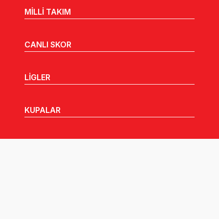
MİLLİ TAKIM
CANLI SKOR
LİGLER
KUPALAR
MHGK
MEDYA
DUYURULAR