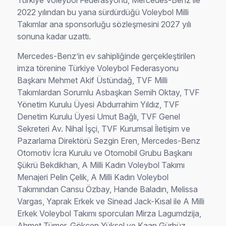
Türkiye Voleybol Federasyonu, Mercedes-Benz ile
2022 yılından bu yana sürdürdüğü Voleybol Milli
Takımlar ana sponsorluğu sözleşmesini 2027 yılı
sonuna kadar uzattı.
Mercedes-Benz’in ev sahipliğinde gerçekleştirilen
imza törenine Türkiye Voleybol Federasyonu
Başkanı Mehmet Akif Üstündağ, TVF Milli
Takımlardan Sorumlu Asbaşkan Semih Oktay, TVF
Yönetim Kurulu Üyesi Abdurrahim Yıldız, TVF
Denetim Kurulu Üyesi Umut Bağlı, TVF Genel
Sekreteri Av. Nihal İşçi, TVF Kurumsal İletişim ve
Pazarlama Direktörü Sezgin Eren, Mercedes-Benz
Otomotiv İcra Kurulu ve Otomobil Grubu Başkanı
Şükrü Bekdikhan, A Milli Kadın Voleybol Takımı
Menajeri Pelin Çelik, A Milli Kadın Voleybol
Takımından Cansu Özbay, Hande Baladın, Melissa
Vargas, Yaprak Erkek ve Sinead Jack-Kısal ile A Milli
Erkek Voleybol Takımı sporcuları Mirza Lagumdzija,
Ahmet Tümer, Gökçen Yüksel ve Kaan Gürbüz