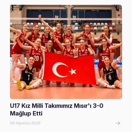
U17 Kız Milli Takımımız Mısır'ı 3-0
U17
Mağlup Etti
08 A
08 Ağustos 2026