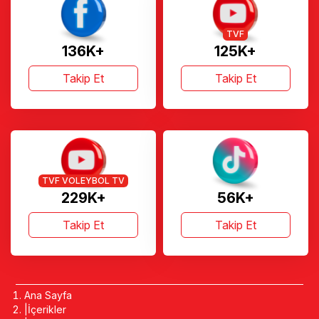
TVF
136K+
125K+
Takip Et
Takip Et
TVF VOLEYBOL TV
229K+
56K+
Takip Et
Takip Et
Ana Sayfa
İçerikler