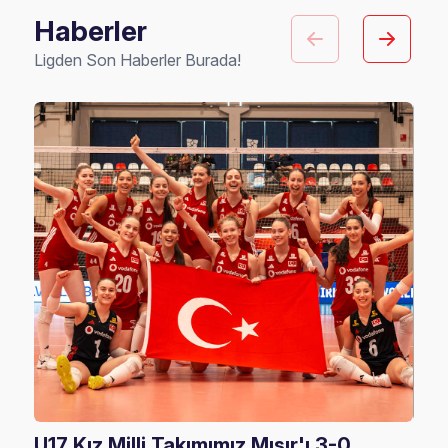
Haberler
Ligden Son Haberler Burada!
U17 Kız Milli Takımımız Mısır'ı 3-0
U17