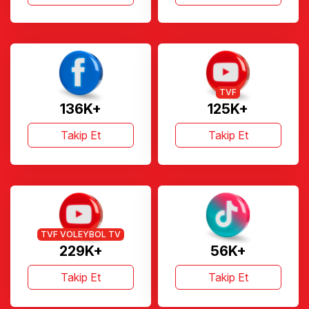
TVF
136K+
125K+
Takip Et
Takip Et
TVF VOLEYBOL TV
229K+
56K+
Takip Et
Takip Et