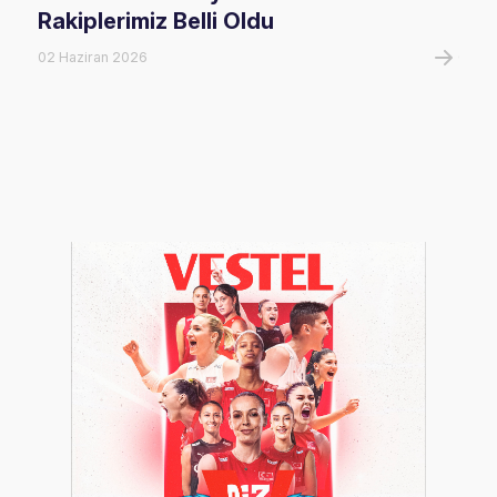
Rakiplerimiz Belli Oldu
Maç
02 Haziran 2026
06 A