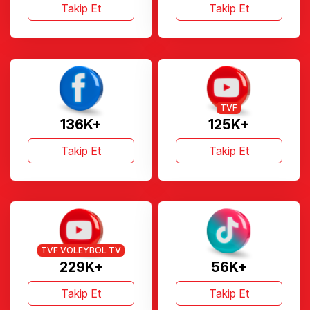
Takip Et
Takip Et
TVF
136K+
125K+
Takip Et
Takip Et
TVF VOLEYBOL TV
229K+
56K+
Takip Et
Takip Et