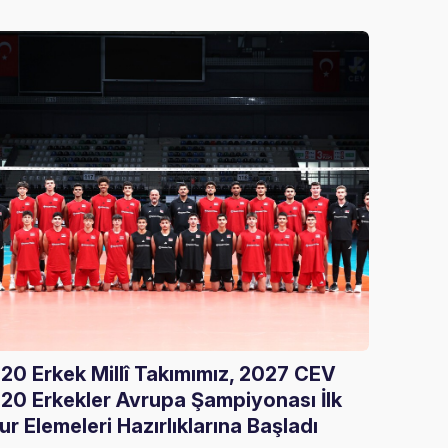
20 Erkek Millî Takımımız, 2027 CEV
Gloria
20 Erkekler Avrupa Şampiyonası İlk
Ağırla
ur Elemeleri Hazırlıklarına Başladı
05 Ağust