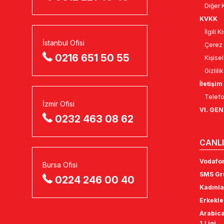
Diğer K
KVKK
İlgili 
İstanbul Ofisi
Çerez 
0216 651 50 55
Kişise
Gizlili
İletişim
Telefo
İzmir Ofisi
VI. GE
0232 463 08 62
CANLI
Vodafon
Bursa Ofisi
SMS Gru
0224 246 00 40
Kadınla
Erkekle
Arabica
1.Ligi