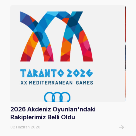
2026 Akdeniz Oyunları'ndaki
Fil
Rakiplerimiz Belli Oldu
Maç
02 Haziran 2026
06 A