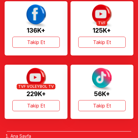
TVF
136K+
125K+
Takip Et
Takip Et
TVF VOLEYBOL TV
229K+
56K+
Takip Et
Takip Et
Ana Sayfa