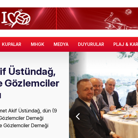
KUPALAR
MHGK
MEDYA
DUYURULAR
PLAJ & KA
f Üstündağ,
e Gözlemciler
ı
et Akif Üstündağ, dün (9
özlemciler Derneği
e Gözlemciler Derneği