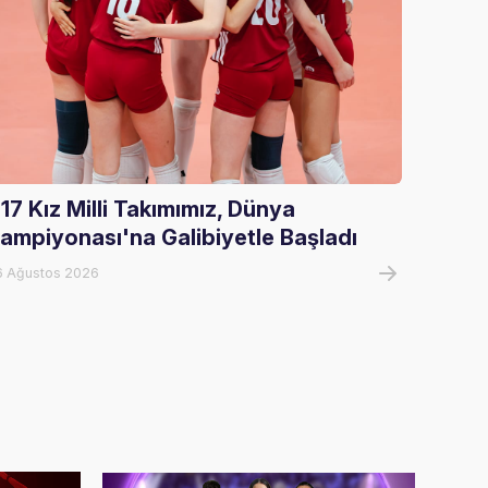
17 Kız Milli Takımımız, Dünya
U17 Er
ampiyonası'na Galibiyetle Başladı
Şampi
6 Ağustos 2026
07 Ağust