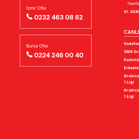
Telefo
İzmir Ofisi
VI. GE
0232 463 08 62
CANLI
Vodafon
Bursa Ofisi
SMS Gru
0224 246 00 40
Kadınla
Erkekle
Arabica
1.Ligi
Arabica
1.Ligi