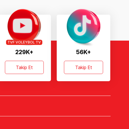
TVF VOLEYBOL TV
229K+
56K+
Takip Et
Takip Et