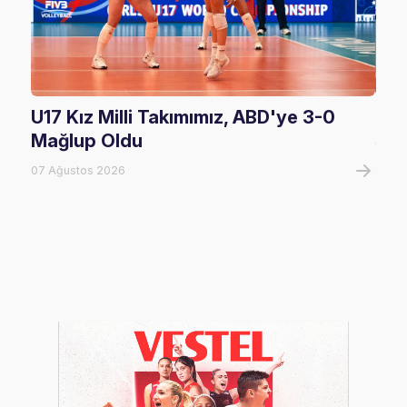
U17 Kız Milli Takımımız, ABD'ye 3-0
U17
Mağlup Oldu
Şam
07 Ağustos 2026
07 A