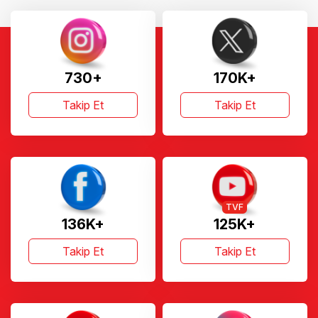
730+
170K+
Takip Et
Takip Et
TVF
136K+
125K+
Takip Et
Takip Et