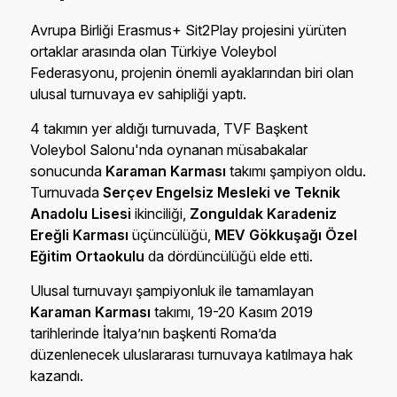
Avrupa Birliği Erasmus+ Sit2Play projesini yürüten
ortaklar arasında olan Türkiye Voleybol
Federasyonu, projenin önemli ayaklarından biri olan
ulusal turnuvaya ev sahipliği yaptı.
4 takımın yer aldığı turnuvada, TVF Başkent
Voleybol Salonu'nda oynanan müsabakalar
sonucunda
Karaman Karması
takımı şampiyon oldu.
Turnuvada
Serçev Engelsiz Mesleki ve Teknik
Anadolu Lisesi
ikinciliği,
Zonguldak Karadeniz
Ereğli Karması
üçüncülüğü,
MEV Gökkuşağı Özel
Eğitim Ortaokulu
da dördüncülüğü elde etti.
Ulusal turnuvayı şampiyonluk ile tamamlayan
Karaman Karması
takımı, 19-20 Kasım 2019
tarihlerinde İtalya’nın başkenti Roma’da
düzenlenecek uluslararası turnuvaya katılmaya hak
kazandı.