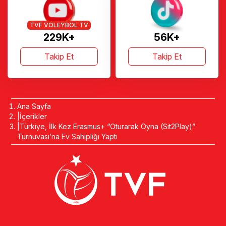
TVF VOLEYBOL TV
229K+
56K+
Takip Et
Takip Et
Ana Sayfa
İçerikler
Türkiye, İlk Kez Erasmus+ “Oturarak Oyna (Sit2Play)”
Turnuvası’na Ev Sahipliği Yaptı