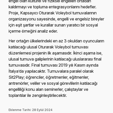
engel olan kültürel ve fiziksel engelleri ortadan
kaldırmayı ve topluma entegrasyonlarını hedefler.
Proje, Kapsayıcı Oturarak Voleybol turnuvalarının
organizasyonu sayesinde, engelli ve engelsiz bireyler
için eşit şartlar ve kurallar sunan yaratıcı bir sosyal
içerme örneğini analiz eder.
Her ortağın ülkelerindeki en az 3 okuldan oyuncuların
katılacağı ulusal Oturarak Voleybol turnuvası
düzenlemesi projenin ilk aşamasıdır. İkinci aşama ise,
ulusal turnuva galiplerinin katılacağı uluslararası final
turnuvasıdır. Final turnuvası 2019 yılı Kasım ayında
İtalya’da yapılacaktır. Turnuvalara paralel olarak
Sit2Play; öğrenciler, öğretmenler, eğitmenler,
antrenörler, veliler ve sosyal görevlilerin katılacağı
engelliliği konu alan seminerler, çalıştaylar ve
toplantılar ile zenginleştirilecektir.
Eklenme Tarihi: 28 Eylül 2024