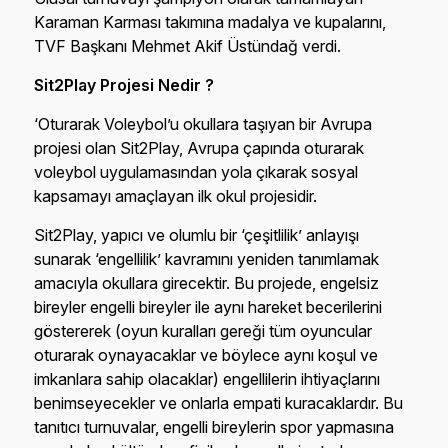
Karaman Karması takımına madalya ve kupalarını,
TVF Başkanı Mehmet Akif Üstündağ verdi.
Sit2Play Projesi Nedir ?
‘Oturarak Voleybol’u okullara taşıyan bir Avrupa
projesi olan Sit2Play, Avrupa çapında oturarak
voleybol uygulamasından yola çıkarak sosyal
kapsamayı amaçlayan ilk okul projesidir.
Sit2Play, yapıcı ve olumlu bir ‘çeşitlilik’ anlayışı
sunarak ‘engellilik’ kavramını yeniden tanımlamak
amacıyla okullara girecektir. Bu projede, engelsiz
bireyler engelli bireyler ile aynı hareket becerilerini
göstererek (oyun kuralları gereği tüm oyuncular
oturarak oynayacaklar ve böylece aynı koşul ve
imkanlara sahip olacaklar) engellilerin ihtiyaçlarını
benimseyecekler ve onlarla empati kuracaklardır. Bu
tanıtıcı turnuvalar, engelli bireylerin spor yapmasına