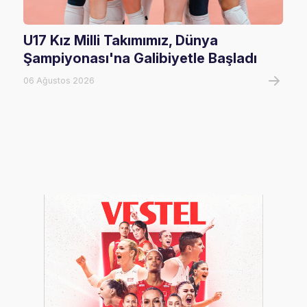
U17 Kız Milli Takımımız, Dünya
202
Şampiyonası'na Galibiyetle Başladı
Rak
06 Ağustos 2026
02 Ha