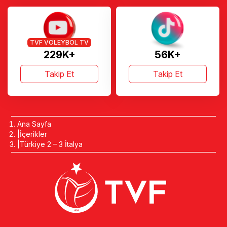
TVF
136K+
125K+
Takip Et
Takip Et
TVF VOLEYBOL TV
229K+
56K+
Takip Et
Takip Et