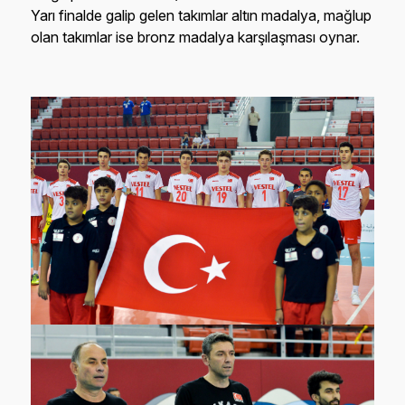
karşılaşmalarının sonunda, gruplarını ilk 4 sırada
bitiren takımlar çapraz eşleşerek (A Grubu’nun 1.’si, B
Grubu’nun 4.’sü ile eşleşir vb.) 8’li Final Turu’nda,
grup etabını son sırada bitiren takımlar ise 17/20
Turu’nda mücadele eder. 8’li Final Turu’nda galip
gelen takımlar çeyrek finale kalır, mağlup olan
takımlar ise 9/16 Turu’nda mücadele eder. Çeyrek
finalde galip gelen takımlar yarı finale yükselirken,
mağlup olan takımlar 5/8 Turu’nda mücadele eder.
Yarı finalde galip gelen takımlar altın madalya, mağlup
olan takımlar ise bronz madalya karşılaşması oynar.