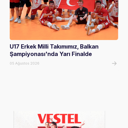
U17 Erkek Milli Takımımız, Balkan
U20
Şampiyonası'nda Yarı Finalde
U20
Tur
05 Ağustos 2026