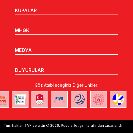
MİLLİ TAKIM
CANLI SKOR
LİGLER
KUPALAR
MHGK
MEDYA