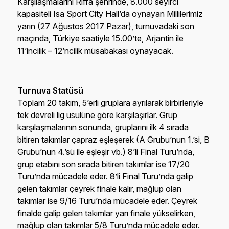
mücadele eden 19 Yaş Altı Erkek Voleybol Milli
Takımımız, bugün (26 Ağustos 2017 Cumartesi)
oynadığı sıralama turu (9/12) karşılaşmasında
İtalya’ya
26-28
,
25-16
,
21-25
,
25-20
ve
8-15
’lik
setlerle
2-3
mağlup oldu.
Karşılaşmanın istatistikleri için
tıklayınız
.
Karşılaşmalarını Riffa şehrinde, 8.000 seyirci
kapasiteli Isa Sport City Hall’da oynayan Millilerimiz
yarın (27 Ağustos 2017 Pazar), turnuvadaki son
maçında, Türkiye saatiyle 15.00’te, Arjantin ile
11’incilik – 12’ncilik müsabakası oynayacak.
Turnuva Statüsü
Toplam 20 takım, 5’erli gruplara ayrılarak birbirleriyle
tek devreli lig usulüne göre karşılaşırlar. Grup