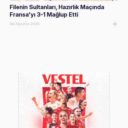
Filenin Sultanları, Hazırlık Maçında
U17
Fransa'yı 3-1 Mağlup Etti
Şam
08 Ağustos 2026
07 A