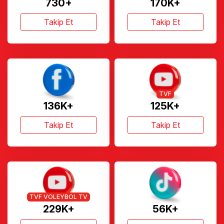
730+
170K+
Takip Et
Takip Et
TVF
136K+
125K+
Takip Et
Takip Et
TVF VOLEYBOL TV
229K+
56K+