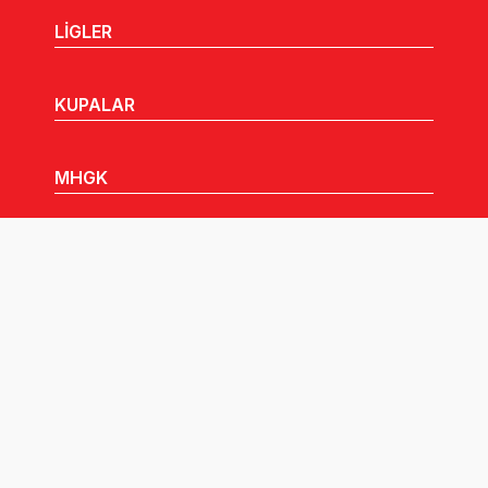
LİGLER
KUPALAR
MHGK
MEDYA
DUYURULAR
Göz Atabileceğiniz Diğer Linkler: