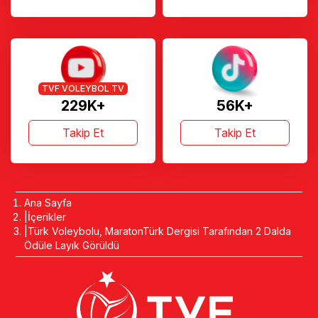
TVF VOLEYBOL TV
229K+
56K+
Takip Et
Takip Et
Ana Sayfa
İçerikler
Türk Voleybolu, MaratonTürk Dergisi Tarafından 2 Dalda
Ödüle Layık Görüldü