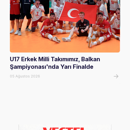
U17 Erkek Milli Takımımız, Balkan
U20
Şampiyonası'nda Yarı Finalde
U20
Tur
05 Ağustos 2026
05 A