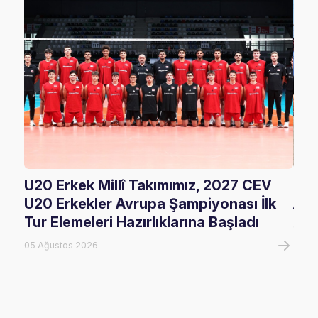
U20 Erkek Millî Takımımız, 2027 CEV
FIV
U20 Erkekler Avrupa Şampiyonası İlk
Ala
Tur Elemeleri Hazırlıklarına Başladı
05 A
05 Ağustos 2026