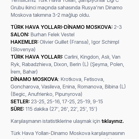
Temsilcimiz Türk Hava Yolları, Şampiyonlar Ligi C
Grubu ikinci maçında sahasında Rusya'nın Dinamo
Moskova takımına 3-2 mağlup oldu.
TÜRK HAVA YOLLARI-DİNAMO MOSKOVA:
2-3
SALON:
Burhan Felek Vestel
HAKEMLER:
Olivier Guillet (Fransa), Igor Schimpl
(Slovenya)
TÜRK HAVA YOLLARI:
Carlini, Kingdon, Aslı, Van
Ryk, Rabadzhieva, Dixon, Berin (L) (Şeyma, Polen,
İrem, Bahar)
DİNAMO MOSKOVA
: Krotkova, Fetisova,
Goncharova, Vasileva, Enina, Romanova, Bibina (L)
(Begic, Anufrienko, Pipunyrova)
SETLER:
23-25, 25-16, 17-25, 25-19, 9-15
SÜRE:
115 dakika (27', 26', 22', 25', 15')
Karşılaşmanın istatistiklerine ulaşmak için
tıklayınız.
Türk Hava Yolları-Dinamo Moskova karşılaşmasının