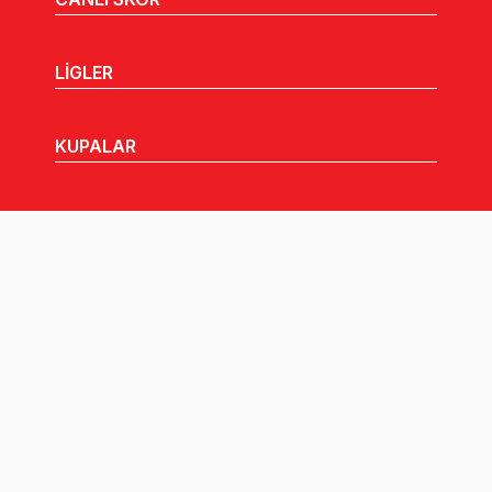
LİGLER
KUPALAR
MHGK
MEDYA
DUYURULAR
Göz Atabileceğiniz Diğer Linkler: