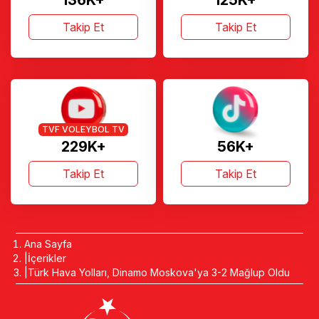
136K+
125K+
Takip Et
Takip Et
TVF VOLEYBOL TV
229K+
56K+
Takip Et
Takip Et
Ana Sayfa
İçerikler
Türk Hava Yolları, Dinamo Moskova'ya 3-2 Mağlup Oldu