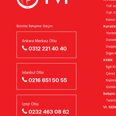
TVF An
TVF Ta
Kanun 
Bizimle İletişime Geçin:
Kurulla
Yöneti
Deneti
Ankara Merkez Ofisi
Disipli
0312 221 40 40
Diğer K
KVKK
İlgili 
İstanbul Ofisi
Çerez 
0216 651 50 55
Kişise
Gizlili
İletişim
Telefo
İzmir Ofisi
VI. GE
0232 463 08 62