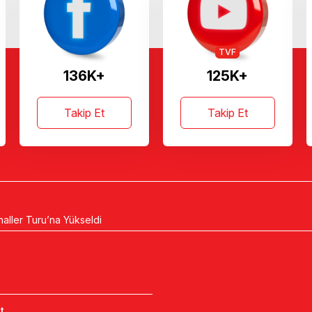
TVF
136K+
125K+
Takip Et
Takip Et
naller Turu’na Yükseldi
t