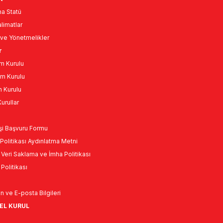
a Statü
limatlar
ve Yönetmelikler
r
m Kurulu
m Kurulu
n Kurulu
urullar
Kişi Başvuru Formu
Politikası Aydınlatma Metni
l Veri Saklama ve İmha Politikası
k Politikası
n ve E-posta Bilgileri
NEL KURUL