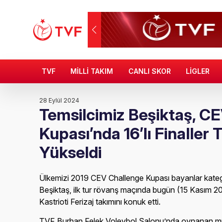
TVF
MİLLİ TAKIM
CANLI SKOR
LİGLER
28 Eylül 2024
Temsilcimiz Beşiktaş, C
Kupası’nda 16’lı Finaller 
Yükseldi
Ülkemizi 2019 CEV Challenge Kupası bayanlar kateg
Beşiktaş, ilk tur rövanş maçında bugün (15 Kasım 
Kastrioti Ferizaj takımını konuk etti.
TVF Burhan Felek Voleybol Salonu’nda oynanan mü