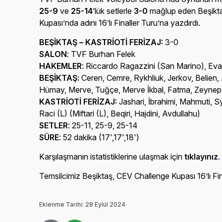
25-9
ve
25-14
‘lük setlerle
3-0
mağlup eden Beşikt
Kupası’nda adını 16’lı Finaller Turu’na yazdırdı.
BEŞİKTAŞ – KASTRİOTİ FERİZAJ:
3-0
SALON
: TVF Burhan Felek
HAKEMLER
: Riccardo Ragazzini (San Marino), E
BEŞİKTAŞ:
Ceren, Cemre, Rykhliuk, Jerkov, Belien, A
Hümay, Merve, Tuğçe, Merve İkbal, Fatma, Zeynep
KASTRİOTİ FERİZAJ:
Jashari, İbrahimi, Mahmuti, 
Raci (L) (Miftari (L), Beqiri, Hajdini, Avdullahu)
SETLER
: 25-11, 25-9, 25-14
SÜRE
: 52 dakika (17',17',18')
Karşılaşmanın istatistiklerine ulaşmak için
tıklayınız
.
Temsilcimiz Beşiktaş, CEV Challenge Kupası 16’lı Fin
Eklenme Tarihi: 28 Eylül 2024