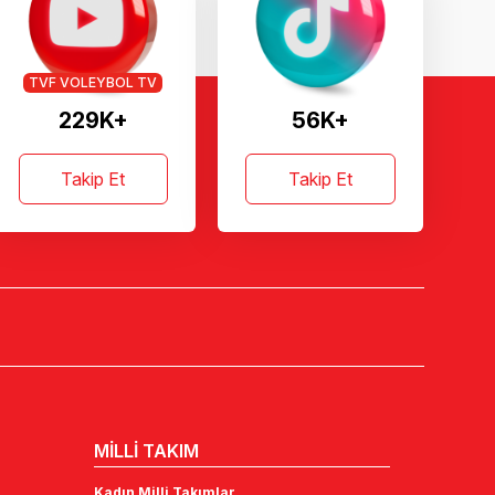
TVF VOLEYBOL TV
229K+
56K+
Takip Et
Takip Et
MİLLİ TAKIM
Kadın Milli Takımlar