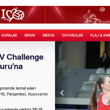
KUPALAR
MHGK
MEDYA
DUYURULAR
PLAJ & KA
EV Challenge
Turu’na
orisinde temsil eden
2018, Perşembe), Kosova’nın
cadelede rakibini
25-11,