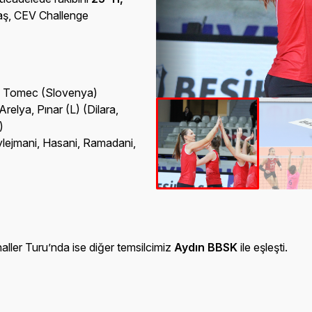
aş, CEV Challenge
va Tomec (Slovenya)
relya, Pınar (L) (Dilara,
)
Sylejmani, Hasani, Ramadani,
aller Turu’nda ise diğer temsilcimiz
Aydın BBSK
ile eşleşti.