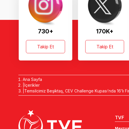
730+
170K+
Takip Et
Takip Et
Ana Sayfa
İçerikler
Temsilcimiz Beşiktaş, CEV Challenge Kupası’nda 16’lı Fi
TVF
Mevzua