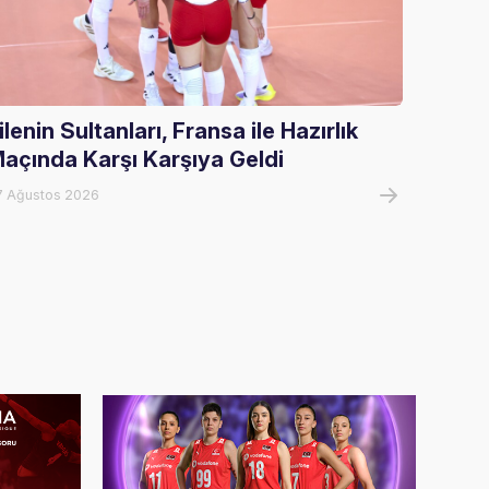
ilenin Sultanları, Fransa ile Hazırlık
U17 Kı
açında Karşı Karşıya Geldi
Şampi
7 Ağustos 2026
06 Ağust