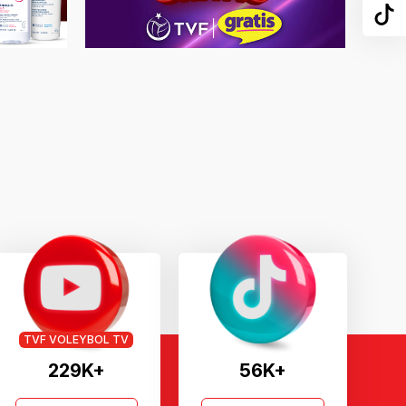
TVF VOLEYBOL TV
229K+
56K+