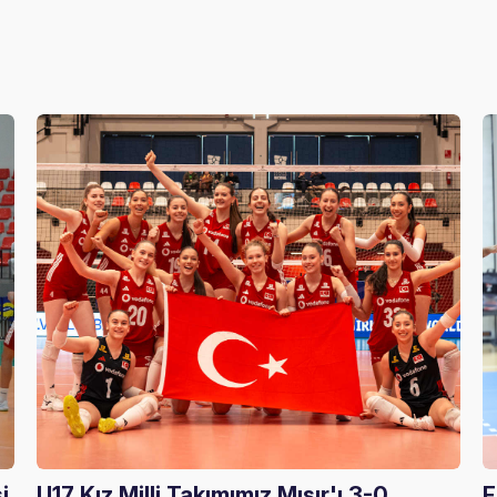
i
U17 Kız Milli Takımımız Mısır'ı 3-0
F