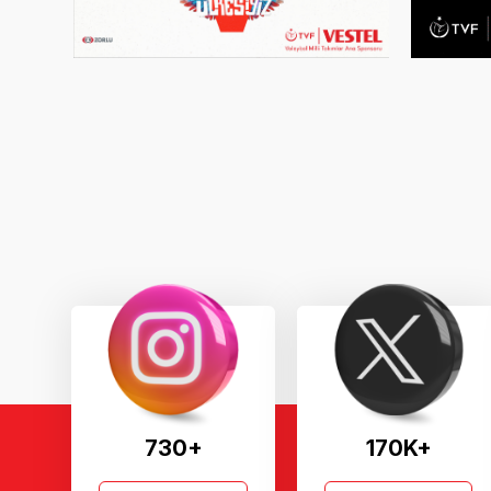
730+
170K+