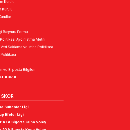
m Kurulu
n Kurulu
urullar
Kişi Başvuru Formu
Politikası Aydınlatma Metni
l Veri Saklama ve İmha Politikası
k Politikası
n ve E-posta Bilgileri
NEL KURUL
 SKOR
e Sultanlar Ligi
p Efeler Ligi
r AXA Sigorta Kupa Voley
r AXA Sigorta Kupa Voley