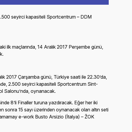
2.500 seyirci kapasiteli Sportcentrum – DDM
aki ilk maçlarında, 14 Aralık 2017 Perşembe günü,
k.
alık 2017 Çarşamba günü, Türkiye saati ile 22.30’da,
e, 2.500 seyirci kapasiteli Sportcentrum Sint-
bol Salonu’nda, oynanacak.
de 8’li Finaller turuna yazdıracak. Eğer her iki
men sonra 15 sayı üzerinden oynanacak olan altın seti
a, Yamamay e-work Busto Arsizio (İtalya) – ŽOK