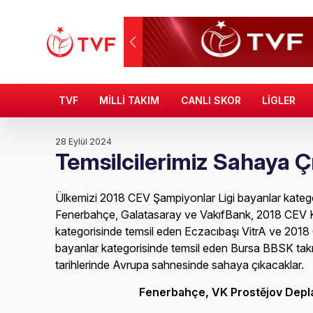
TVF
MİLLİ TAKIM
CANLI SKOR
LİGLER
28 Eylül 2024
Temsilcilerimiz Sahaya Ç
Ülkemizi 2018 CEV Şampiyonlar Ligi bayanlar katego
Fenerbahçe, Galatasaray ve VakıfBank, 2018 CEV 
kategorisinde temsil eden Eczacıbaşı VitrA ve 201
bayanlar kategorisinde temsil eden Bursa BBSK takı
tarihlerinde Avrupa sahnesinde sahaya çıkacaklar.
Fenerbahçe, VK Prostějov Dep