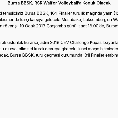
Bursa BBSK, RSR Walfer Volleyball’a Konuk Olacak
msilcimiz Bursa BBSK, 16’lı Finaller turu ilk maçında yarın (12 
plasmanda karşı karşıya gelecek. Müsabaka, Lüksemburg’un Walf
 rövanşı, 10 Ocak 2017 Çarşamba günü, saat 18.00’de, Bursa’
arak üstünlük kurarsa, adını 2018 CEV Challenge Kupası bayanlar 
su olursa, altın set kuralı devreye girecek. İkinci maçın bitim
i alacak. Bursa BBSK, turu geçmesi durumunda, 8’li Finaller etab