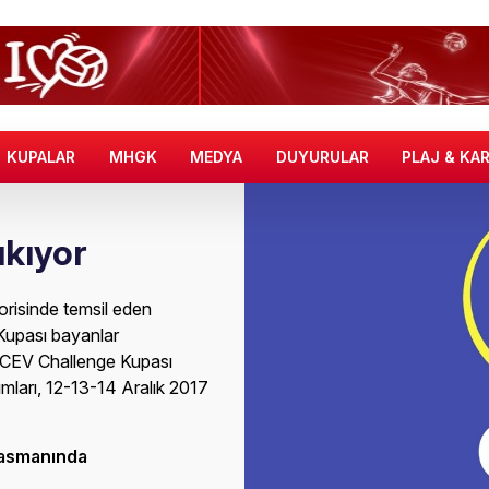
KUPALAR
MHGK
MEDYA
DUYURULAR
PLAJ & KA
ıkıyor
risinde temsil eden
Kupası bayanlar
8 CEV Challenge Kupası
mları, 12-13-14 Aralık 2017
lasmanında