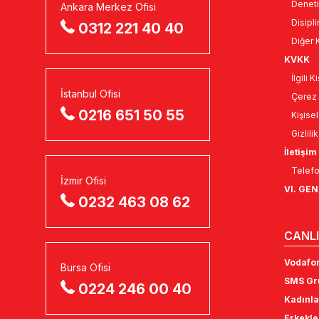
Deneti
Ankara Merkez Ofisi
Disipli
0312 221 40 40
Diğer K
KVKK
İlgili 
İstanbul Ofisi
Çerez 
0216 651 50 55
Kişise
Gizlili
İletişim
Telefo
İzmir Ofisi
VI. GE
0232 463 08 62
CANLI
Vodafon
Bursa Ofisi
SMS Gru
0224 246 00 40
Kadınla
Erkekle