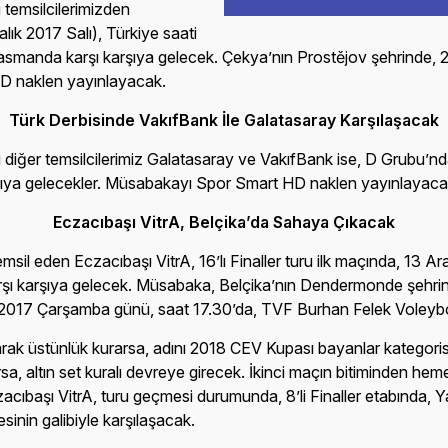
 temsilcilerimizden
lık 2017 Salı), Türkiye saati
lasmanda karşı karşıya gelecek. Çekya’nın Prostějov şehrinde, 
D naklen yayınlayacak.
Türk Derbisinde VakıfBank İle Galatasaray Karşılaşacak
diğer temsilcilerimiz Galatasaray ve VakıfBank ise, D Grubu’nd
rşıya gelecekler. Müsabakayı Spor Smart HD naklen yayınlayaca
Eczacıbaşı VitrA, Belçika’da Sahaya Çıkacak
il eden Eczacıbaşı VitrA, 16’lı Finaller turu ilk maçında, 13 Ar
ı karşıya gelecek. Müsabaka, Belçika’nın Dendermonde şehrind
k 2017 Çarşamba günü, saat 17.30’da, TVF Burhan Felek Voley
rak üstünlük kurarsa, adını 2018 CEV Kupası bayanlar kategorisin
a, altın set kuralı devreye girecek. İkinci maçın bitiminden he
Eczacıbaşı VitrA, turu geçmesi durumunda, 8’li Finaller etabınd
in galibiyle karşılaşacak.