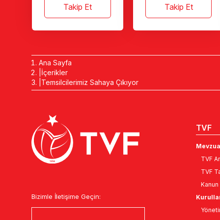
Takip Et
Takip Et
Ana Sayfa
İçerikler
Temsilcilerimiz Sahaya Çıkıyor
TVF
Mevzua
TVF An
TVF Ta
Kanun 
Bizimle İletişime Geçin:
Kurulla
Yöneti