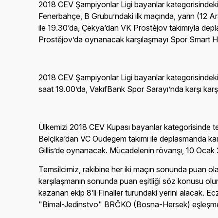
2018 CEV Şampiyonlar Ligi bayanlar kategorisindeki
Fenerbahçe, B Grubu’ndaki ilk maçında, yarın (12 Ara
ile 19.30’da, Çekya’dan VK Prostějov takımıyla dep
Prostějov’da oynanacak karşılaşmayı Spor Smart H
2018 CEV Şampiyonlar Ligi bayanlar kategorisindeki 
saat 19.00’da, VakıfBank Spor Sarayı’nda karşı ka
Ülkemizi 2018 CEV Kupası bayanlar kategorisinde tems
Belçika’dan VC Oudegem takımı ile deplasmanda karş
Gillis’de oynanacak. Mücadelenin rövanşı, 10 Oca
Temsilcimiz, rakibine her iki maçın sonunda puan ola
karşılaşmanın sonunda puan eşitliği söz konusu olurs
kazanan ekip 8’li Finaller turundaki yerini alacak. 
"Bimal-Jedinstvo" BRČKO (Bosna-Hersek) eşleşmesin