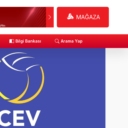
MAĞAZA
R
Bilgi Bankası
Arama Yap