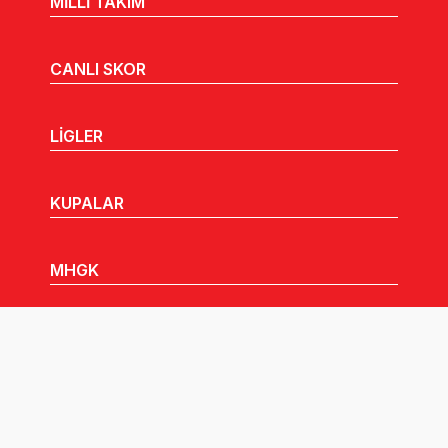
MİLLİ TAKIM
CANLI SKOR
LİGLER
KUPALAR
MHGK
MEDYA
DUYURULAR