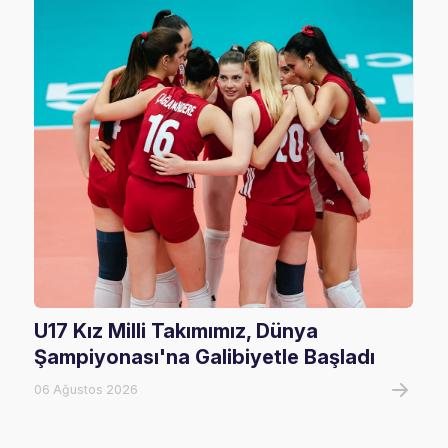
U17 Kız Milli Takımımız, Dünya
202
Şampiyonası'na Galibiyetle Başladı
Rak
06 Ağustos 2026
02 Ha