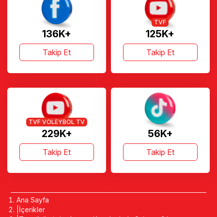
TVF
136K+
125K+
Takip Et
Takip Et
TVF VOLEYBOL TV
229K+
56K+
Takip Et
Takip Et
Ana Sayfa
İçerikler