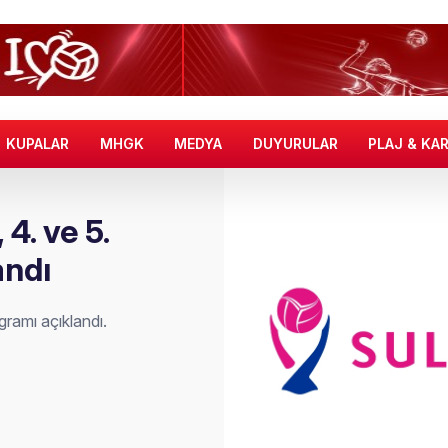
KUPALAR
MHGK
MEDYA
DUYURULAR
PLAJ & KA
 4. ve 5.
andı
ogramı açıklandı.