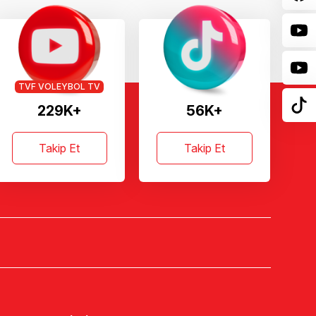
TVF VOLEYBOL TV
229K+
56K+
Takip Et
Takip Et