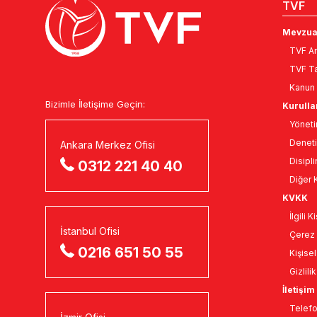
TVF
Mevzua
TVF An
TVF Ta
Kanun 
Bizimle İletişime Geçin:
Kurulla
Yöneti
Deneti
Ankara Merkez Ofisi
Disipli
0312 221 40 40
Diğer K
KVKK
İlgili 
İstanbul Ofisi
Çerez 
0216 651 50 55
Kişise
Gizlili
İletişim
Telefo