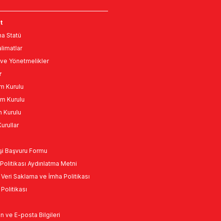
t
a Statü
limatlar
ve Yönetmelikler
r
m Kurulu
m Kurulu
n Kurulu
urullar
Kişi Başvuru Formu
Politikası Aydınlatma Metni
l Veri Saklama ve İmha Politikası
k Politikası
n ve E-posta Bilgileri