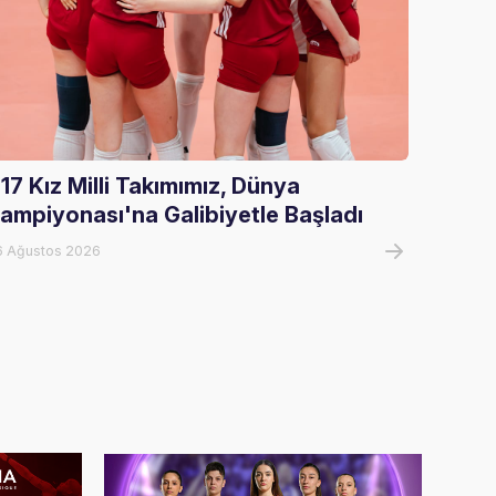
17 Kız Milli Takımımız, Dünya
U17 Er
ampiyonası'na Galibiyetle Başladı
Şampi
6 Ağustos 2026
07 Ağust