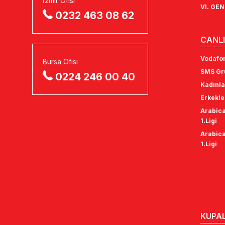
İzmir Ofisi
VI. GE
0232 463 08 62
CANLI
Vodafon
Bursa Ofisi
SMS Gru
0224 246 00 40
Kadınla
Erkekle
Arabica
1.Ligi
Arabica
1.Ligi
KUPA