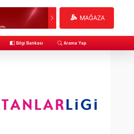
MAĞAZA
R
Bilgi Bankası
Arama Yap