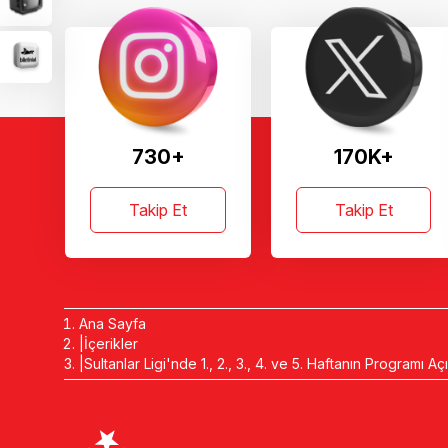
730+
170K+
Takip Et
Takip Et
Ana Sayfa
İçerikler
Sultanlar Ligi'nde 1., 2., 3., 4. ve 5. Haftanın Programı Aç