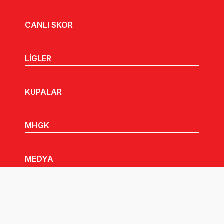
CANLI SKOR
LİGLER
KUPALAR
MHGK
MEDYA
DUYURULAR
Göz Atabileceğiniz Diğer Linkler: