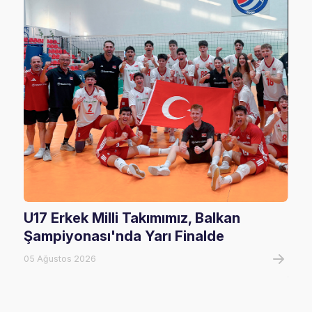
U17 Erkek Milli Takımımız, Balkan
U20
Şampiyonası'nda Yarı Finalde
U20
Tur
05 Ağustos 2026
05 A