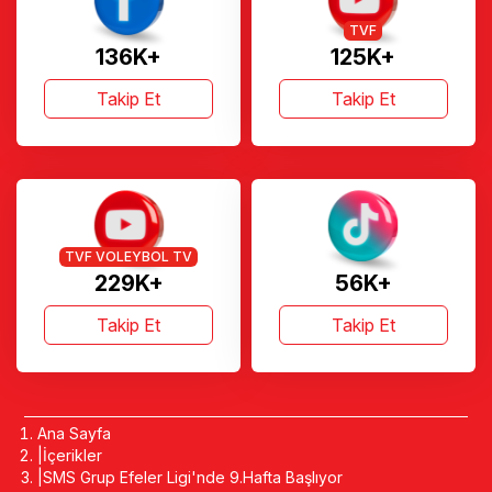
TVF
136K+
125K+
Takip Et
Takip Et
TVF VOLEYBOL TV
229K+
56K+
Takip Et
Takip Et
Ana Sayfa
İçerikler
SMS Grup Efeler Ligi'nde 9.Hafta Başlıyor