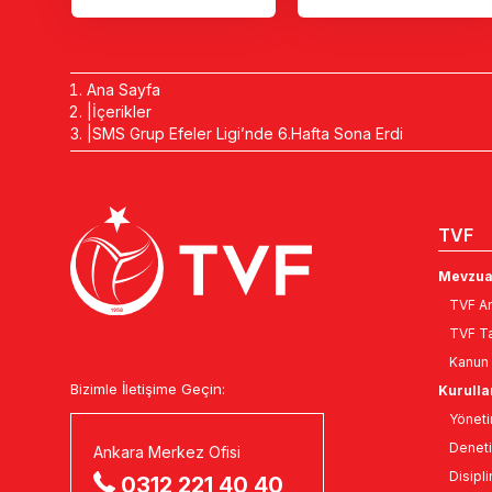
Ana Sayfa
İçerikler
SMS Grup Efeler Ligi’nde 6.Hafta Sona Erdi
TVF
Mevzua
TVF An
TVF Ta
Kanun 
Bizimle İletişime Geçin:
Kurulla
Yöneti
Deneti
Ankara Merkez Ofisi
Disipli
0312 221 40 40