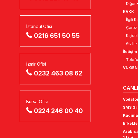
Diğer K
KVKK
İlgili 
İstanbul Ofisi
Çerez 
0216 651 50 55
Kişise
Gizlili
İletişim
Telefo
İzmir Ofisi
VI. GE
0232 463 08 62
CANLI
Vodafon
Bursa Ofisi
SMS Gru
0224 246 00 40
Kadınla
Erkekle
Arabica
1.Ligi