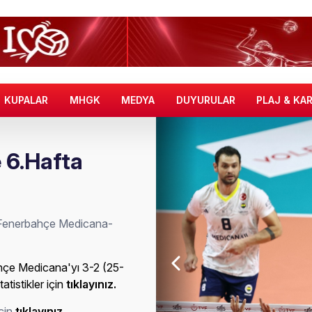
KUPALAR
MHGK
MEDYA
DUYURULAR
PLAJ & KA
 6.Hafta
n Fenerbahçe Medicana-
çe Medicana'yı 3-2 (25-
atistikler için
tıklayınız.
için
tıklayınız
.