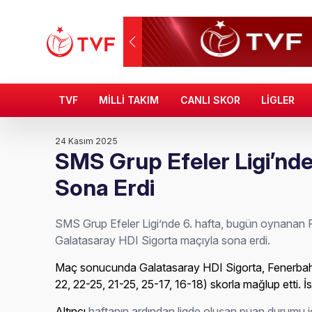
TVF
MİLLİ TAKIM
CANLI SKOR
LİGLER
24 Kasım 2025
SMS Grup Efeler Ligi’nde
Sona Erdi
SMS Grup Efeler Ligi’nde 6. hafta, bugün oynana
Galatasaray HDI Sigorta maçıyla sona erdi.
Maç sonucunda Galatasaray HDI Sigorta, Fenerbah
22, 22-25, 21-25, 25-17, 16-18) skorla mağlup etti. İst
Altıncı
haftanın ardından ligde oluşan puan durumu 