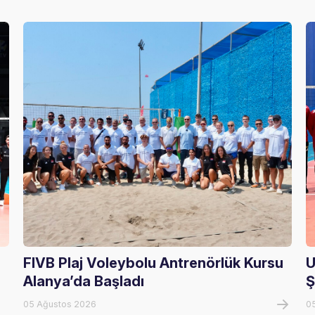
FIVB Plaj Voleybolu Antrenörlük Kursu
U
Alanya’da Başladı
Ş
05 Ağustos 2026
0