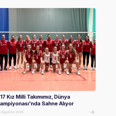
17 Kız Milli Takımımız, Dünya
Gloria
ampiyonası'nda Sahne Alıyor
Ağırla
5 Ağustos 2026
05 Ağust