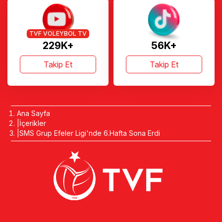
TVF VOLEYBOL TV
229K+
56K+
Takip Et
Takip Et
Ana Sayfa
İçerikler
SMS Grup Efeler Ligi'nde 6.Hafta Sona Erdi