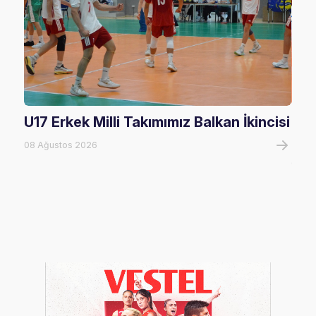
U17 Erkek Milli Takımımız Balkan İkincisi
U17
Mağ
08 Ağustos 2026
08 A