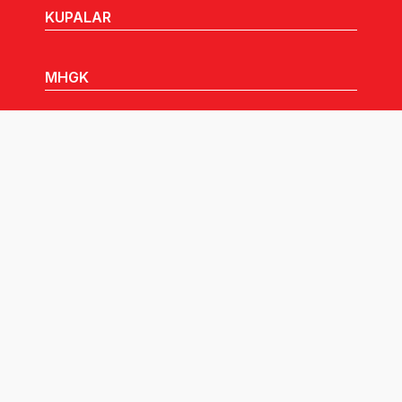
KUPALAR
MHGK
MEDYA
DUYURULAR
Göz Atabileceğiniz Diğer Linkler:
Tüm hakları TVF'ye aittir © 2026.
Pusula İletişim
tarafından tasarlandı.
Çerez Politikası Aydınlatma Metni