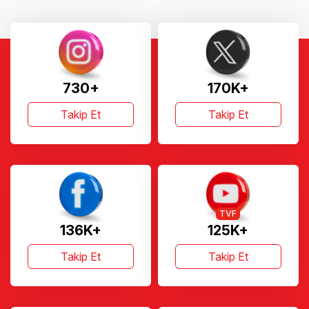
730+
170K+
Takip Et
Takip Et
TVF
136K+
125K+
Takip Et
Takip Et