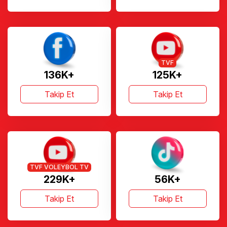
TVF
136K+
125K+
Takip Et
Takip Et
TVF VOLEYBOL TV
229K+
56K+
Takip Et
Takip Et