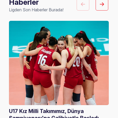
Haberler
Ligden Son Haberler Burada!
U17 Kız Milli Takımımız, Dünya
202
Şampiyonası'na Galibiyetle Başladı
Rak