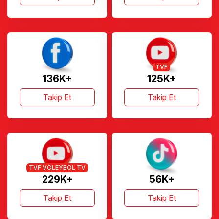
TVF
136K+
125K+
Takip Et
Takip Et
TVF VOLEYBOL TV
229K+
56K+
Takip Et
Takip Et