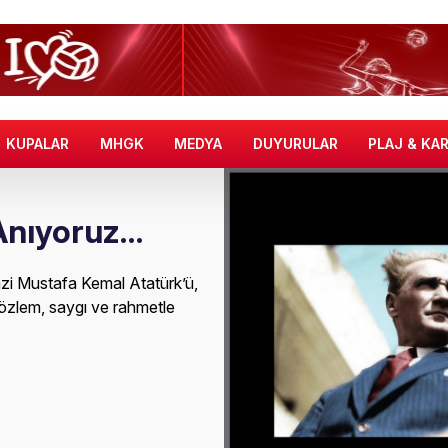
KUPALAR
MHGK
MEDYA
DUYURULAR
PLAJ & KA
 Anıyoruz…
zi Mustafa Kemal Atatürk’ü,
 özlem, saygı ve rahmetle