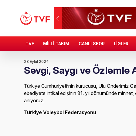
TVF
MİLLİ TAKIM
CANLI SKOR
LİGLER
28 Eylül 2024
Sevgi, Saygı ve Özlemle
Türkiye Cumhuriyeti’nin kurucusu, Ulu Önderimiz Ga
ebediyete intikal edişinin 81. yıl dönümünde minnet,
anıyoruz.
Türkiye Voleybol Federasyonu