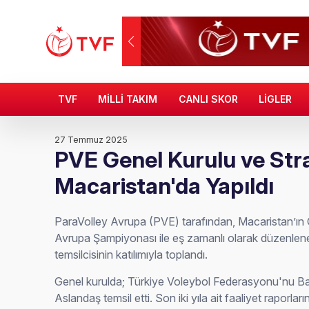
TVF
MİLLİ TAKIM
CANLI SKOR
LİGLER
27 Temmuz 2025
PVE Genel Kurulu ve Str
Macaristan'da Yapıldı
ParaVolley Avrupa (PVE) tarafından, Macaristan’ın
Avrupa Şampiyonası ile eş zamanlı olarak düzenlene
temsilcisinin katılımıyla toplandı.
Genel kurulda; Türkiye Voleybol Federasyonu'nu Ba
Aslandaş temsil etti. Son iki yıla ait faaliyet raporlar