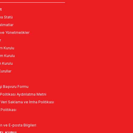
t
a Statü
limatlar
ve Yönetmelikler
r
m Kurulu
m Kurulu
n Kurulu
urullar
Kişi Başvuru Formu
Politikası Aydınlatma Metni
l Veri Saklama ve İmha Politikası
k Politikası
n ve E-posta Bilgileri
NEL KURUL