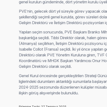
genel kurulun gündeminde, dört yönetim kurulu üyeliğ
PVE’nin, gelecek dört yıl süreyle görev yapacak ol
şekillendiği seçimli genel kurulda, görev süreleri dol
Gelişim Direktörü ve İletişim Direktörü pozisyonları i
Yapılan seçim sonucunda, PVE Başkanı Branko Mih
başkanlığa seçildi. Tıbbi Direktör olarak, halen gör
(Almanya) seçilirken, İletişim Direktörü pozisyonu i
Isabelle Collot (Fransa) seçildi. İki yıl önce yapılan
Direktörü olarak PVE Yönetim Kuruluna giren, TVF 
Koordinatörü ve MHGK Başkan Yardımcısı Onur Hoşnu
Gelişim Direktörü olarak seçildi.
Genel Kurul öncesinde gerçekleştirilen Strateji Gün
liglerindeki durumların aktarıldığı sunumlarla başlaya
2024-2025 sezonunda düzenlenen kulüpler müsabakala
ilişkin görüş alışverişinde bulunuldu.
Eklenme Tarihi: 27 Temmuz 2025