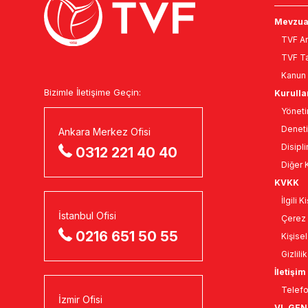
Mevzua
TVF An
TVF Ta
Kanun 
Bizimle İletişime Geçin:
Kurulla
Yöneti
Deneti
Ankara Merkez Ofisi
Disipli
0312 221 40 40
Diğer K
KVKK
İlgili 
İstanbul Ofisi
Çerez 
0216 651 50 55
Kişise
Gizlili
İletişim
Telefo
İzmir Ofisi
VI. GE