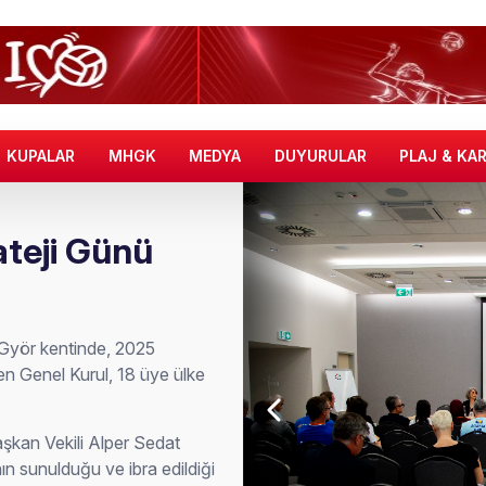
KUPALAR
MHGK
MEDYA
DUYURULAR
PLAJ & KA
ateji Günü
 Györ kentinde, 2025
n Genel Kurul, 18 üye ülke
şkan Vekili Alper Sedat
ının sunulduğu ve ibra edildiği