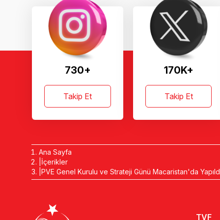
730+
170K+
Takip Et
Takip Et
Ana Sayfa
İçerikler
PVE Genel Kurulu ve Strateji Günü Macaristan'da Yapıld
TVF