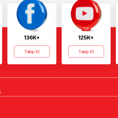
TVF
136K+
125K+
Takip Et
Takip Et
ı