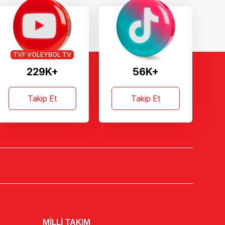
TVF VOLEYBOL TV
229K+
56K+
Takip Et
Takip Et
MİLLİ TAKIM