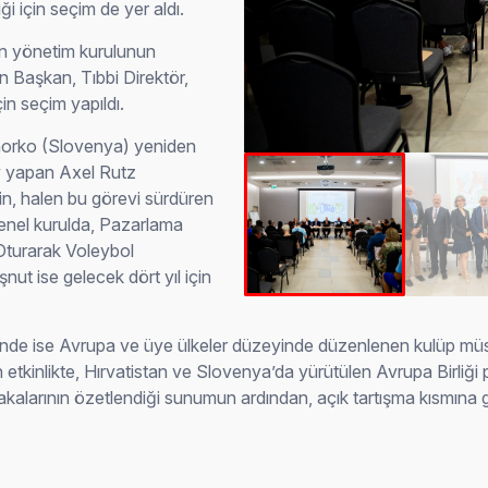
i için seçim de yer aldı.
an yönetim kurulunun
an Başkan, Tıbbi Direktör,
çin seçim yapıldı.
orko (Slovenya) yeniden
ev yapan Axel Rutz
çin, halen bu görevi sürdüren
 genel kurulda, Pazarlama
Oturarak Voleybol
t ise gelecek dört yıl için
ünde ise Avrupa ve üye ülkeler düzeyinde düzenlenen kulüp müsab
n etkinlikte, Hırvatistan ve Slovenya’da yürütülen Avrupa Birliği 
rının özetlendiği sunumun ardından, açık tartışma kısmına geç