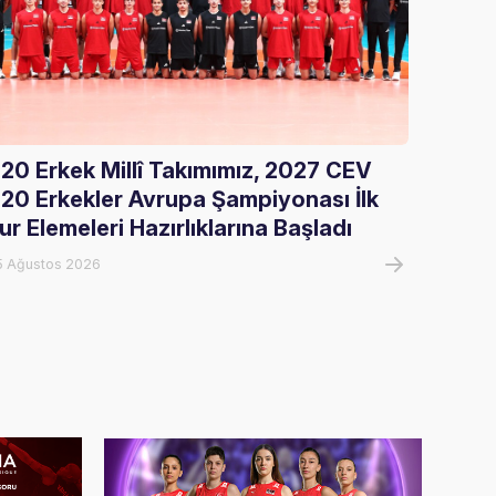
20 Erkek Millî Takımımız, 2027 CEV
Gloria
20 Erkekler Avrupa Şampiyonası İlk
Ağırla
ur Elemeleri Hazırlıklarına Başladı
05 Ağust
5 Ağustos 2026