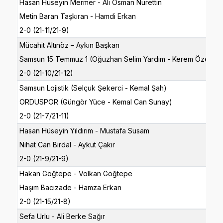
Hasan Hüseyin Mermer - Ali Osman Nurettin
Metin Baran Taşkıran - Hamdi Erkan
2-0 (21-11/21-9)
Mücahit Altınöz – Aykın Başkan
Samsun 15 Temmuz 1 (Oğuzhan Selim Yardım - Kerem Özel)
2-0 (21-10/21-12)
Samsun Lojistik (Selçuk Şekerci - Kemal Şah)
ORDUSPOR (Güngör Yüce - Kemal Can Sunay)
2-0 (21-7/21-11)
Hasan Hüseyin Yıldırım - Mustafa Susam
Nihat Can Birdal - Aykut Çakır
2-0 (21-9/21-9)
Hakan Göğtepe - Volkan Göğtepe
Haşım Bacızade - Hamza Erkan
2-0 (21-15/21-8)
Sefa Urlu - Ali Berke Sağır