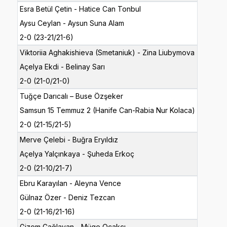
Esra Betül Çetin - Hatice Can Tonbul
Aysu Ceylan - Aysun Suna Alam
2-0 (23-21/21-6)
Viktoriia Aghakishieva (Smetaniuk) - Zina Liubymova
Açelya Ekdi - Belinay Sarı
2-0 (21-0/21-0)
Tuğçe Darıcalı – Buse Özşeker
Samsun 15 Temmuz 2 (Hanife Can-Rabia Nur Kolaca)
2-0 (21-15/21-5)
Merve Çelebi - Buğra Eryıldız
Açelya Yalçınkaya - Şuheda Erkoç
2-0 (21-10/21-7)
Ebru Karayılan - Aleyna Vence
Gülnaz Özer - Deniz Tezcan
2-0 (21-16/21-16)
Gizem Çağlayan - Müge Ocakçı