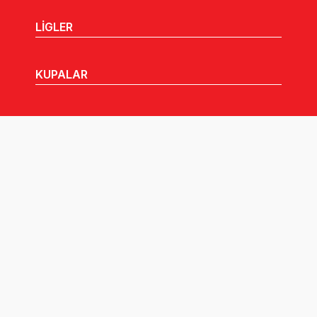
LİGLER
KUPALAR
MHGK
MEDYA
DUYURULAR
Göz Atabileceğiniz Diğer Linkler: