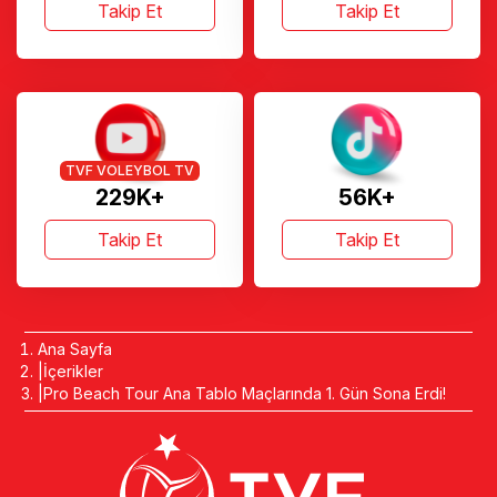
Takip Et
Takip Et
TVF VOLEYBOL TV
229K+
56K+
Takip Et
Takip Et
Ana Sayfa
İçerikler
Pro Beach Tour Ana Tablo Maçlarında 1. Gün Sona Erdi!