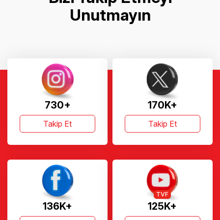
Unutmayın
730+
170K+
Takip Et
Takip Et
TVF
136K+
125K+