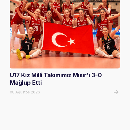
U17 Kız Milli Takımımız Mısır'ı 3-0
U17
Mağlup Etti
08 A
08 Ağustos 2026