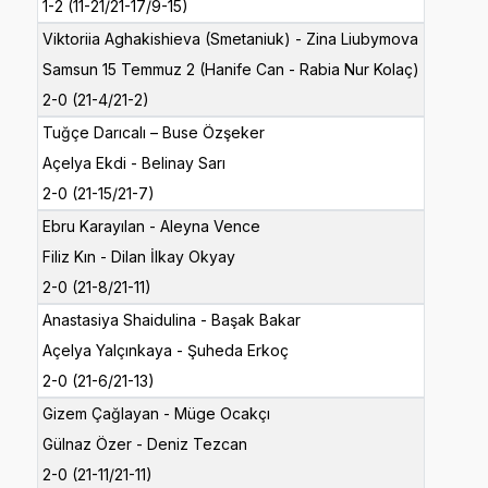
1-2 (11-21/21-17/9-15)
Viktoriia Aghakishieva (Smetaniuk) - Zina Liubymova
Samsun 15 Temmuz 2 (Hanife Can - Rabia Nur Kolaç)
2-0 (21-4/21-2)
Tuğçe Darıcalı – Buse Özşeker
Açelya Ekdi - Belinay Sarı
2-0 (21-15/21-7)
Ebru Karayılan - Aleyna Vence
Filiz Kın - Dilan İlkay Okyay
2-0 (21-8/21-11)
Anastasiya Shaidulina - Başak Bakar
Açelya Yalçınkaya - Şuheda Erkoç
2-0 (21-6/21-13)
Gizem Çağlayan - Müge Ocakçı
Gülnaz Özer - Deniz Tezcan
2-0 (21-11/21-11)