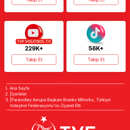
TVF VOLEYBOL TV
229K+
56K+
Takip Et
Takip Et
Ana Sayfa
İçerikler
Paravolley Avrupa Başkanı Branko Mihorko, Türkiye
Voleybol Federasyonu'nu Ziyaret Etti