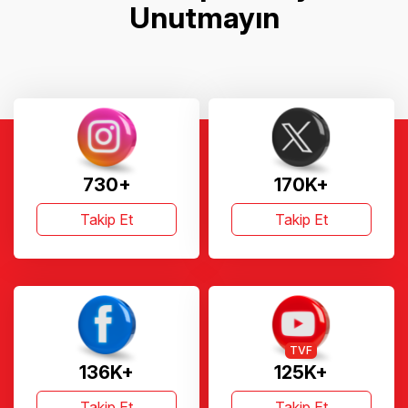
Unutmayın
730+
170K+
Takip Et
Takip Et
TVF
136K+
125K+
Takip Et
Takip Et