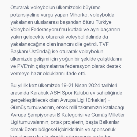
Oturarak voleybolun ülkemizdeki büyüme
potansiyeline vurgu yapan Mihorko, voleybolda
yakalanan uluslararası başarıdan ötürü Türkiye
Voleybol Federasyonu'nu kutladı ve aynı başarının
yakın gelecekte oturarak voleybol dalında da
yakalanacağına olan inancını dile getirdi. TVF
Başkanı Üstündağ ise oturarak voleybolun
ülkemizde gelişimi için yoğun bir şekilde çalıştıklarını
ve PVE’nin çalışmalarına federasyon olarak destek
vermeye hazır olduklarını ifade etti.
Bu yıl ilk kez ülkemizde 19-21 Nisan 2024 tarihleri
arasında Karabük ASH Spor Kulübü ev sahipliğinde
gerçekleştirilecek olan Avrupa Ligi (Erkekler) –
Gümüş turnuvasının, erkek milli takımımızın katılacağı
Avrupa Şampiyonası B Kategorisi ve Gümüş Milletler
Ligi turnuvalarının, ortak projelerin, başta Balkanlar
olmak üzere bölgesel işbirliklerinin ve sponsorluk
konularının da ele alındığı görüşmenin ardından,