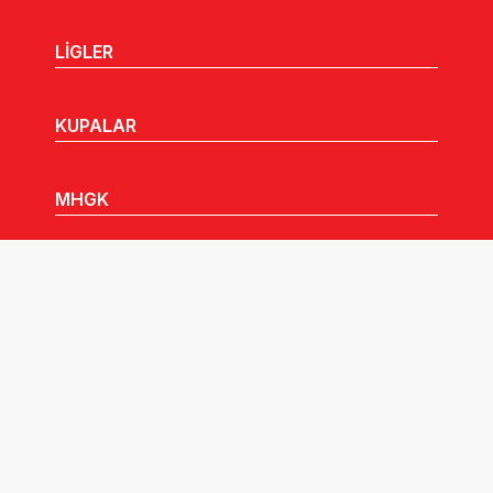
LİGLER
KUPALAR
MHGK
MEDYA
DUYURULAR
Göz Atabileceğiniz Diğer Linkler: