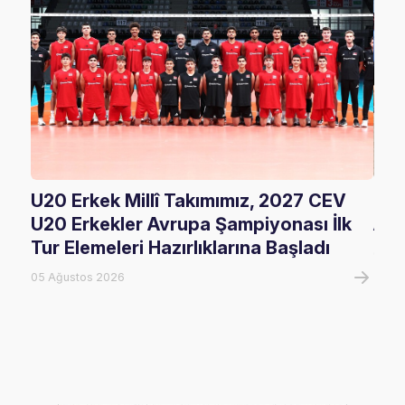
U20 Erkek Millî Takımımız, 2027 CEV
FIV
U20 Erkekler Avrupa Şampiyonası İlk
Ala
Tur Elemeleri Hazırlıklarına Başladı
05 A
05 Ağustos 2026