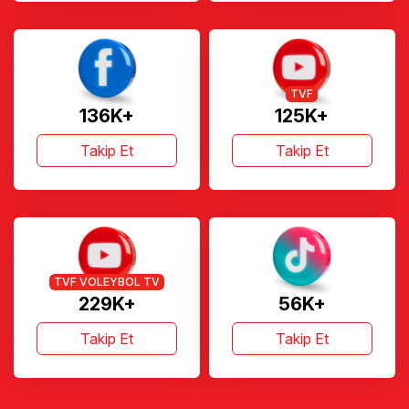
TVF
136K+
125K+
Takip Et
Takip Et
TVF VOLEYBOL TV
229K+
56K+
Takip Et
Takip Et