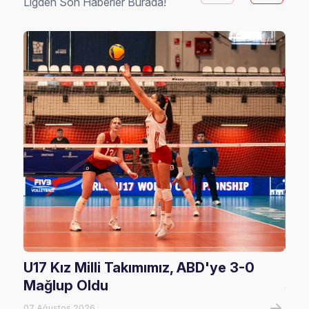
Ligden Son Haberler Burada!
U17 Kız Milli Takımımız, ABD'ye 3-0
U17
Mağlup Oldu
Şam
07 Ağustos 2026
07 A