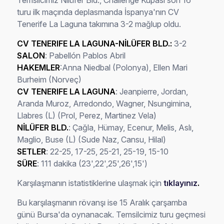
Temsilcimiz Nilüfer Bld., Challenge Kupası son 16
turu ilk maçında deplasmanda İspanya'nın CV
Tenerife La Laguna takımına 3-2 mağlup oldu.
CV TENERIFE LA LAGUNA-NİLÜFER BLD.:
3-2
SALON
: Pabellón Pablos Abril
HAKEMLER
:Anna Niedbal (Polonya), Ellen Mari
Burheim (Norveç)
CV TENERIFE LA LAGUNA
: Jeanpierre, Jordan,
Aranda Muroz, Arredondo, Wagner, Nsungimina,
Llabres (L) (Prol, Perez, Martinez Vela)
NİLÜFER BLD.
: Çağla, Hümay, Ecenur, Melis, Aslı,
Maglio, Buse (L) (Sude Naz, Cansu, Hilal)
SETLER
: 22-25, 17-25, 25-21, 25-19, 15-10
SÜRE
: 111 dakika (23',22',25',26',15')
Karşılaşmanın istatistiklerine ulaşmak için
tıklayınız
.
Bu karşılaşmanın rövanşı ise 15 Aralık çarşamba
günü Bursa'da oynanacak. Temsilcimiz turu geçmesi