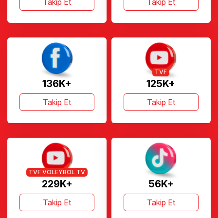
Takip Et
Takip Et
TVF
136K+
125K+
Takip Et
Takip Et
TVF VOLEYBOL TV
229K+
56K+
Takip Et
Takip Et