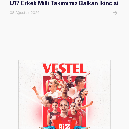
U17 Erkek Milli Takımımız Balkan İkincisi
U17
Mağ
08 Ağustos 2026
08 A