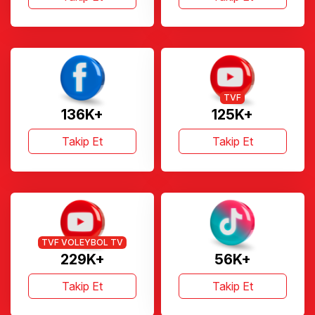
TVF
136K+
125K+
Takip Et
Takip Et
TVF VOLEYBOL TV
229K+
56K+
Takip Et
Takip Et