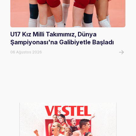
U17 Kız Milli Takımımız, Dünya
202
Şampiyonası'na Galibiyetle Başladı
Rak
06 Ağustos 2026
02 Ha