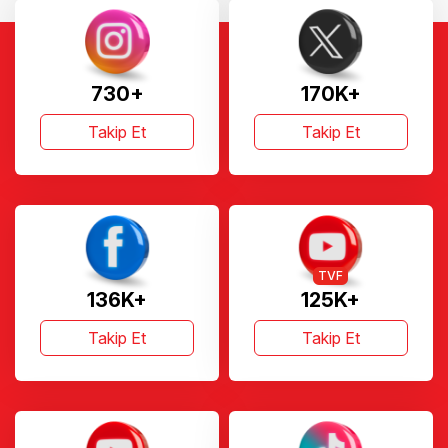
730+
170K+
Takip Et
Takip Et
TVF
136K+
125K+
Takip Et
Takip Et