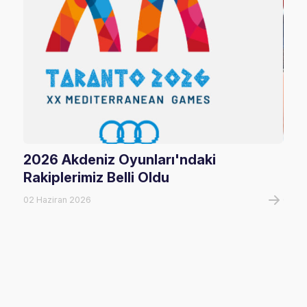
2026 Akdeniz Oyunları'ndaki
Fil
Rakiplerimiz Belli Oldu
Maç
02 Haziran 2026
06 A