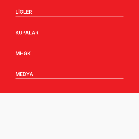
LİGLER
KUPALAR
MHGK
MEDYA
DUYURULAR
Göz Atabileceğiniz Diğer Linkler: