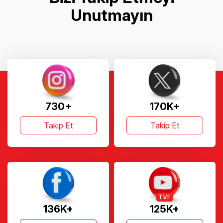
Unutmayın
730+
170K+
Takip Et
Takip Et
TVF
136K+
125K+