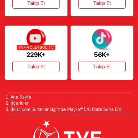
Takip Et
Takip Et
TVF VOLEYBOL TV
229K+
56K+
Takip Et
Takip Et
Ana Sayfa
İçerikler
Misli.com Sultanlar Ligi’nde Play-off 5/8 Etabı Sona Erdi