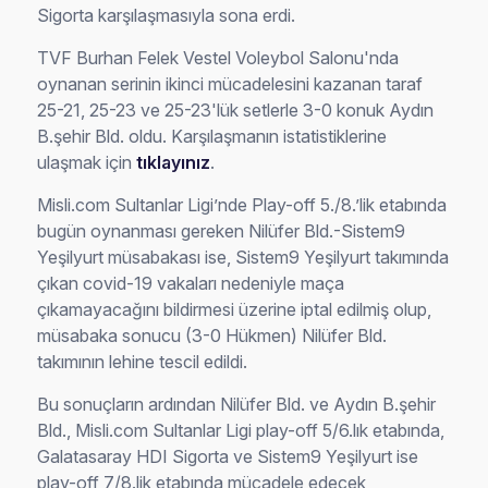
Sigorta karşılaşmasıyla sona erdi.
TVF Burhan Felek Vestel Voleybol Salonu'nda
oynanan serinin ikinci mücadelesini kazanan taraf
25-21, 25-23 ve 25-23'lük setlerle 3-0 konuk Aydın
B.şehir Bld. oldu. Karşılaşmanın istatistiklerine
ulaşmak için
tıklayınız
.
Misli.com Sultanlar Ligi’nde Play-off 5./8.’lik etabında
bugün oynanması gereken Nilüfer Bld.-Sistem9
Yeşilyurt müsabakası ise, Sistem9 Yeşilyurt takımında
çıkan covid-19 vakaları nedeniyle maça
çıkamayacağını bildirmesi üzerine iptal edilmiş olup,
müsabaka sonucu (3-0 Hükmen) Nilüfer Bld.
takımının lehine tescil edildi.
Bu sonuçların ardından Nilüfer Bld. ve Aydın B.şehir
Bld., Misli.com Sultanlar Ligi play-off 5/6.lık etabında,
Galatasaray HDI Sigorta ve Sistem9 Yeşilyurt ise
play-off 7/8.lik etabında mücadele edecek