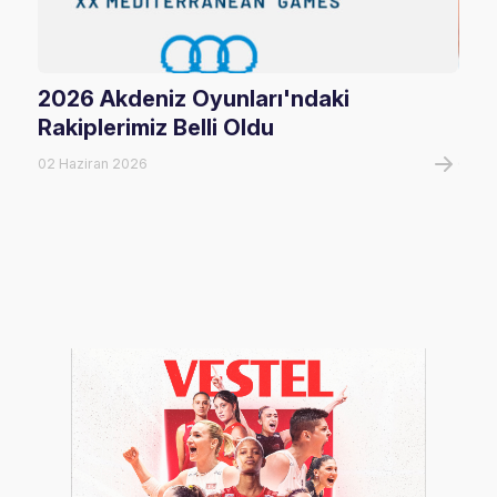
2026 Akdeniz Oyunları'ndaki
Fil
Rakiplerimiz Belli Oldu
Maç
02 Haziran 2026
06 A