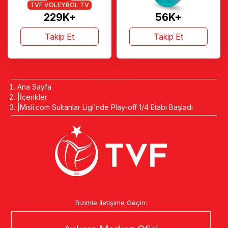
TVF VOLEYBOL TV
229K+
56K+
Takip Et
Takip Et
Ana Sayfa
İçerikler
Misli.com Sultanlar Ligi’nde Play-off 1/4 Etabı Başladı
Bizimle İletişime Geçin: