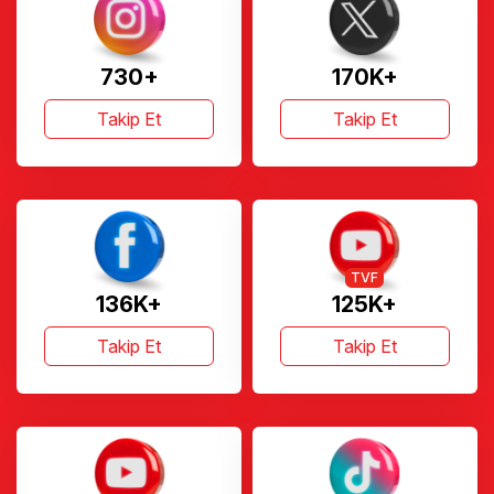
730+
170K+
Takip Et
Takip Et
TVF
136K+
125K+
Takip Et
Takip Et