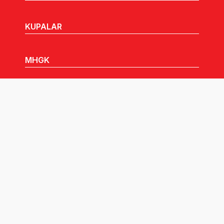
KUPALAR
MHGK
MEDYA
DUYURULAR
Göz Atabileceğiniz Diğer Linkler:
Tüm hakları TVF'ye aittir © 2026.
Pusula İletişim
tarafından tasarlandı.