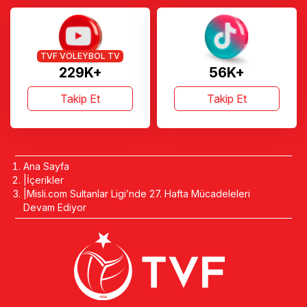
TVF VOLEYBOL TV
229K+
56K+
Takip Et
Takip Et
Ana Sayfa
İçerikler
Misli.com Sultanlar Ligi’nde 27. Hafta Mücadeleleri
Devam Ediyor