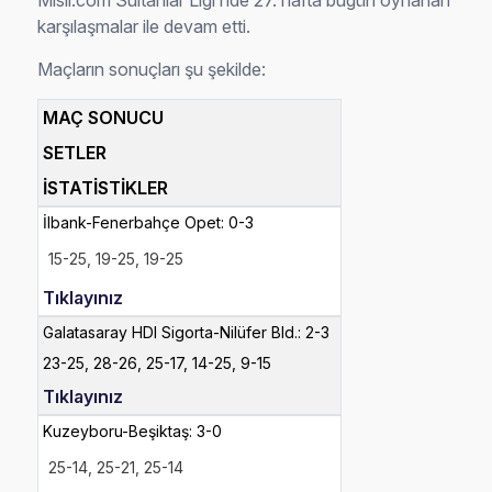
Misli.com Sultanlar Ligi’nde 27. hafta bugün oynanan
karşılaşmalar ile devam etti.
Maçların sonuçları şu şekilde:
MAÇ SONUCU
SETLER
İSTATİSTİKLER
İlbank-Fenerbahçe Opet: 0-3
15-25,
19-
25,
19-
25
Tıklayınız
Galatasaray HDI Sigorta-Nilüfer Bld.: 2-3
23-25, 28-26, 25-17, 14-25, 9-15
Tıklayınız
Kuzeyboru-Beşiktaş: 3-0
25-14,
25-
21,
25-
14