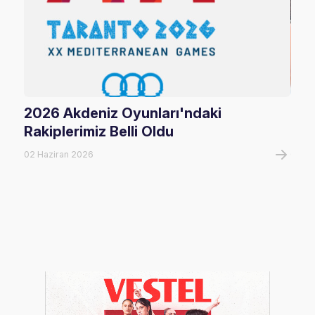
2026 Akdeniz Oyunları'ndaki
Fil
Rakiplerimiz Belli Oldu
Maç
02 Haziran 2026
06 A