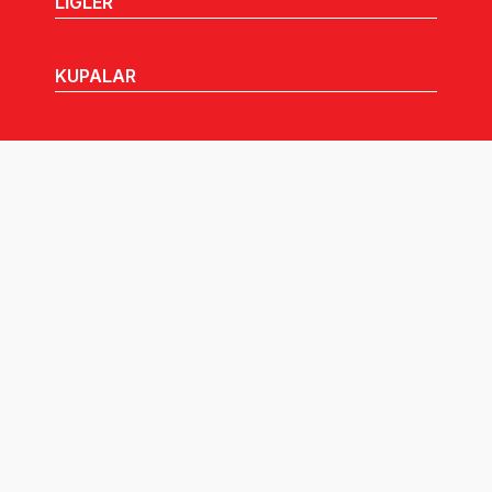
LİGLER
KUPALAR
MHGK
MEDYA
DUYURULAR
Göz Atabileceğiniz Diğer Linkler: