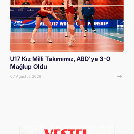
U17 Kız Milli Takımımız, ABD'ye 3-0
Fil
Mağlup Oldu
Maç
07 Ağustos 2026
07 A