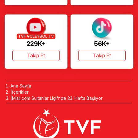
TVF VOLEYBOL TV
229K+
56K+
Takip Et
Takip Et
Ana Sayfa
İçerikler
Misli.com Sultanlar Ligi'nde 23. Hafta Başlıyor