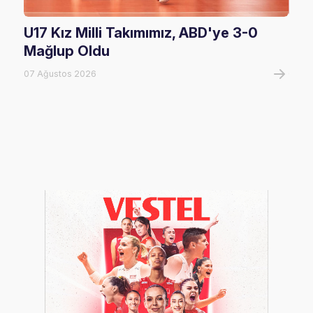
U17 Kız Milli Takımımız, ABD'ye 3-0
Fil
Mağlup Oldu
Maç
07 Ağustos 2026
07 A