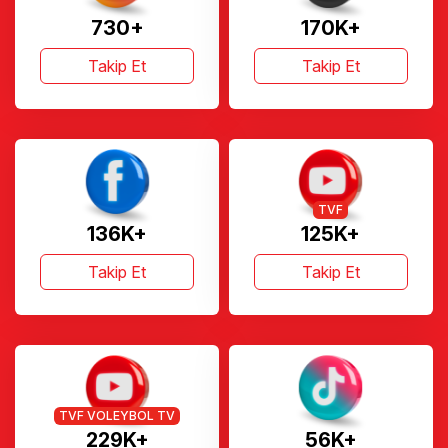
730+
170K+
Takip Et
Takip Et
TVF
136K+
125K+
Takip Et
Takip Et
TVF VOLEYBOL TV
229K+
56K+