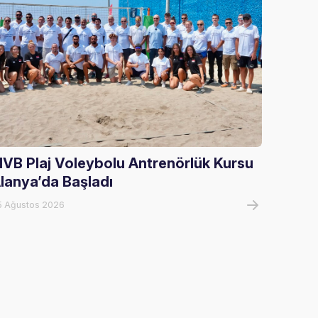
IVB Plaj Voleybolu Antrenörlük Kursu
U17 Kı
lanya’da Başladı
Şampi
5 Ağustos 2026
05 Ağust