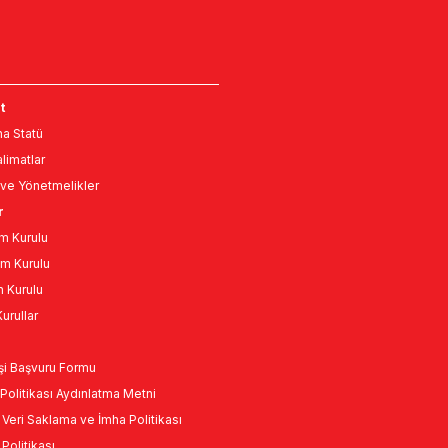
t
a Statü
limatlar
ve Yönetmelikler
r
m Kurulu
m Kurulu
n Kurulu
urullar
Kişi Başvuru Formu
Politikası Aydınlatma Metni
l Veri Saklama ve İmha Politikası
k Politikası