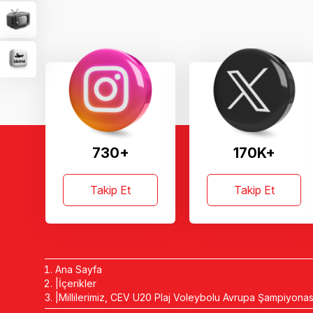
730+
170K+
Takip Et
Takip Et
Ana Sayfa
İçerikler
Millilerimiz, CEV U20 Plaj Voleybolu Avrupa Şampiyonas