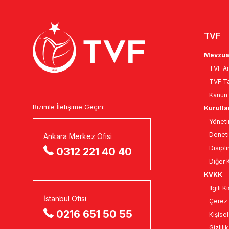
TVF
Mevzua
TVF An
TVF Ta
Kanun 
Bizimle İletişime Geçin:
Kurulla
Yöneti
Deneti
Ankara Merkez Ofisi
Disipli
0312 221 40 40
Diğer K
KVKK
İlgili 
İstanbul Ofisi
Çerez 
0216 651 50 55
Kişise
Gizlili