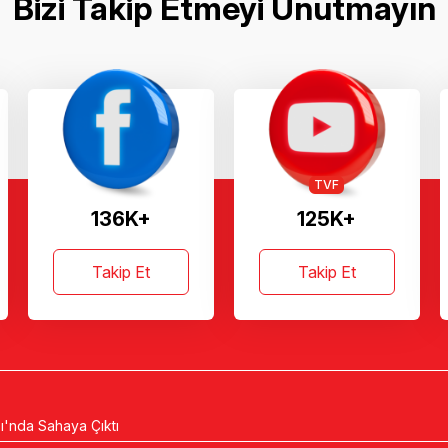
Bizi Takip Etmeyi Unutmayın
TVF
136K+
125K+
Takip Et
Takip Et
ı'nda Sahaya Çıktı