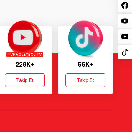
TVF VOLEYBOL TV
229K+
56K+
Takip Et
Takip Et