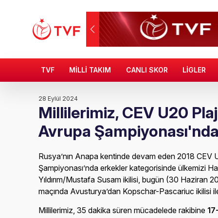
TVF
MİLLİ TAKIM
CANLI SKOR
LİGLER
28 Eylül 2024
Millilerimiz, CEV U20 Pla
Avrupa Şampiyonası'nda
Rusya’nın Anapa kentinde devam eden 2018 CEV U
Şampiyonası’nda erkekler kategorisinde ülkemizi H
Yıldırım/Mustafa Susam ikilisi, bugün (30 Haziran 2
maçında Avusturya’dan Kopschar-Pascariuc ikilisi ile 
Millilerimiz, 35 dakika süren mücadelede rakibine
17