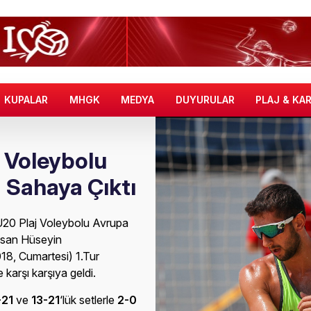
KUPALAR
MHGK
MEDYA
DUYURULAR
PLAJ & KA
j Voleybolu
 Sahaya Çıktı
20 Plaj Voleybolu Avrupa
asan Hüseyin
018, Cumartesi) 1.Tur
karşı karşıya geldi.
-21
ve
13-21
‘lük setlerle
2-0