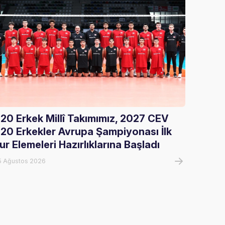
20 Erkek Millî Takımımız, 2027 CEV
Gloria
20 Erkekler Avrupa Şampiyonası İlk
Ağırla
ur Elemeleri Hazırlıklarına Başladı
05 Ağust
5 Ağustos 2026