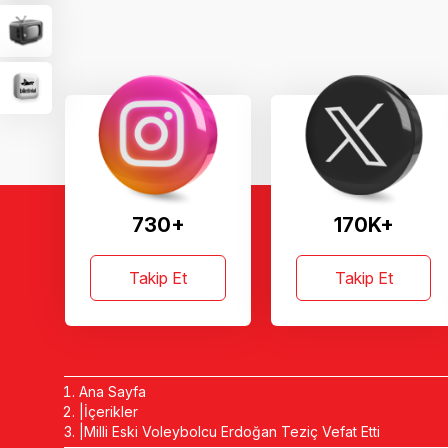
730+
170K+
Takip Et
Takip Et
Ana Sayfa
İçerikler
Milli Eski Voleybolcu Erdoğan Teziç Vefat Etti