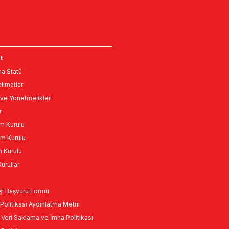
t
a Statü
limatlar
ve Yönetmelikler
r
m Kurulu
m Kurulu
n Kurulu
urullar
Kişi Başvuru Formu
Politikası Aydınlatma Metni
l Veri Saklama ve İmha Politikası