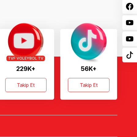
TVF VOLEYBOL TV
229K+
56K+
Takip Et
Takip Et