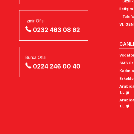
Gizlili
İletişim
Telefo
İzmir Ofisi
VI. GE
0232 463 08 62
CANLI
Vodafon
Bursa Ofisi
SMS Gru
0224 246 00 40
Kadınla
Erkekle
Arabica
1.Ligi
Arabica
1.Ligi