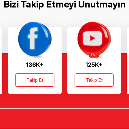
Bizi Takip Etmeyi Unutmayın
TVF
136K+
125K+
Takip Et
Takip Et