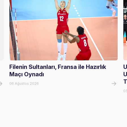
Filenin Sultanları, Fransa ile Hazırlık
U
Maçı Oynadı
U
T
06 Ağustos 2026
0