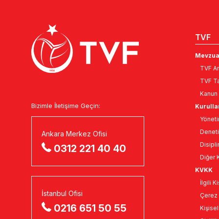
TVF
Mevzua
TVF An
TVF Ta
Kanun 
Bizimle İletişime Geçin:
Kurulla
Yöneti
Deneti
Ankara Merkez Ofisi
Disipli
0312 221 40 40
Diğer K
KVKK
İlgili 
İstanbul Ofisi
Çerez 
0216 651 50 55
Kişise