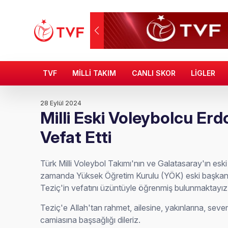
TVF
MİLLİ TAKIM
CANLI SKOR
LİGLER
28 Eylül 2024
Milli Eski Voleybolcu Er
Vefat Etti
Türk Milli Voleybol Takımı'nın ve Galatasaray'ın esk
zamanda Yüksek Öğretim Kurulu (YÖK) eski başkanl
Teziç'in vefatını üzüntüyle öğrenmiş bulunmaktayız
Teziç'e Allah'tan rahmet, ailesine, yakınlarına, sev
camiasına başsağlığı dileriz.