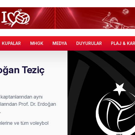
KUPALAR
MHGK
MEDYA
DUYURULAR
PLAJ & KA
doğan Teziç
i kaptanlarından aynı
arından Prof. Dr. Erdoğan
.
enlerine ve tüm voleybol