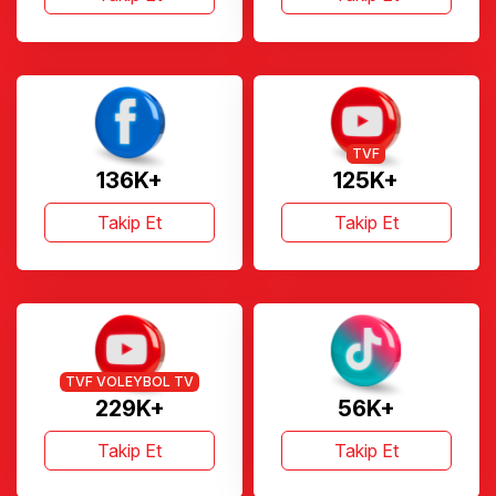
TVF
136K+
125K+
Takip Et
Takip Et
TVF VOLEYBOL TV
229K+
56K+
Takip Et
Takip Et