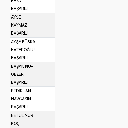
KAYA
BAŞARILI
AYŞE
KAYMAZ
BAŞARILI
AYŞE BÜŞRA
KATEROĞLU
BAŞARILI
BAŞAK NUR
GEZER
BAŞARILI
BEDİRHAN
NAVGASIN
BAŞARILI
BETÜL NUR
KOÇ