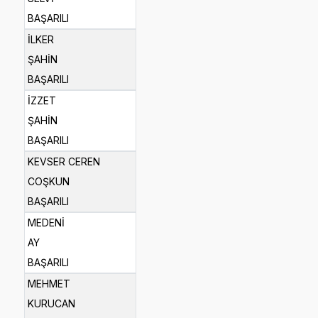
BAŞARILI
İLKER
ŞAHİN
BAŞARILI
İZZET
ŞAHİN
BAŞARILI
KEVSER CEREN
COŞKUN
BAŞARILI
MEDENİ
AY
BAŞARILI
MEHMET
KURUCAN