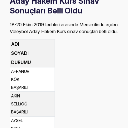
Aday Hakem Kurs Sınav
Sonuçları Belli Oldu
18-20 Ekim 2019 tarihleri arasında Mersin ilinde açılan
Voleybol Aday Hakem Kurs sınav sonuçları belli oldu.
ADI
SOYADI
DURUMU
AFRANUR
KÖK
BAŞARILI
AKIN
SELLİOĞ
BAŞARILI
AYSEL