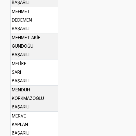
BAŞARILI
MEHMET
DEDEMEN
BAŞARILI
MEHMET AKİF
GÜNDOĞU
BAŞARILI
MELİKE
SARI
BAŞARILI
MENDUH
KORKMAZOĞLU
BAŞARILI
MERVE
KAPLAN
BAŞARILI