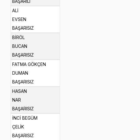
BAŞARILI
ALİ
EVSEN
BAŞARISIZ
BİRÖL
BUCAN
BAŞARISIZ
FATMA GÖKÇEN
DUMAN
BAŞARISIZ
HASAN
NAR
BAŞARISIZ
İNCİ BEGÜM
ÇELİK
BAŞARISIZ