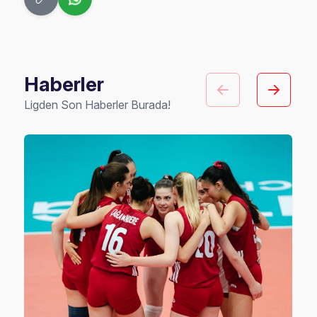
Haberler
Ligden Son Haberler Burada!