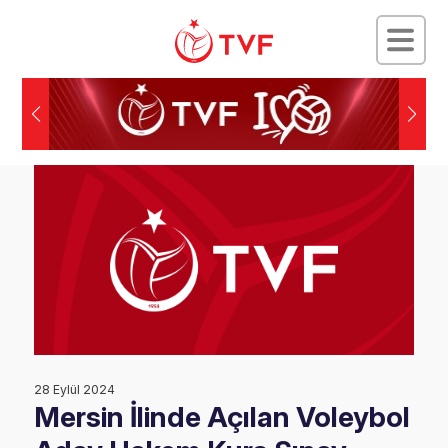
28 Eylül 2024
Mersin İlinde Açılan Voleybol