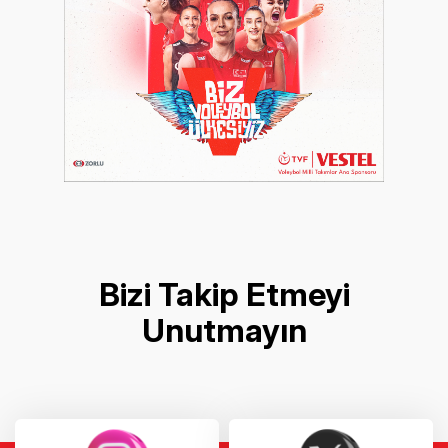
Bizi Takip Etmeyi
Unutmayın