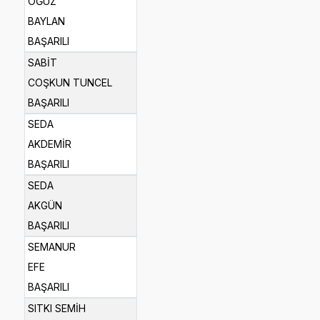
OĞUZ
BAYLAN
BAŞARILI
SABİT
COŞKUN TUNCEL
BAŞARILI
SEDA
AKDEMİR
BAŞARILI
SEDA
AKGÜN
BAŞARILI
SEMANUR
EFE
BAŞARILI
SITKI SEMİH