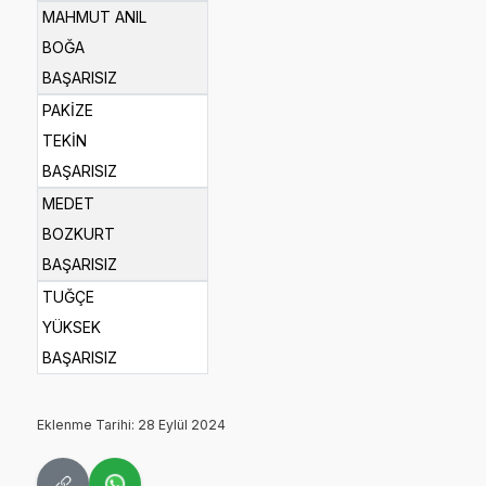
MAHMUT ANIL
BOĞA
BAŞARISIZ
PAKİZE
TEKİN
BAŞARISIZ
MEDET
BOZKURT
BAŞARISIZ
TUĞÇE
YÜKSEK
BAŞARISIZ
Eklenme Tarihi: 28 Eylül 2024