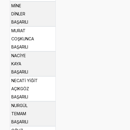
MİNE
DİNLER
BAŞARILI
MURAT
COŞKUNCA
BAŞARILI
NACİYE
KAYA
BAŞARILI
NECATİ YİĞİT
AÇIKGÖZ
BAŞARILI
NURGÜL
TEMAM
BAŞARILI