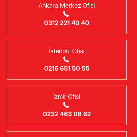
Ankara Merkez Ofisi
0312 221 40 40
İstanbul Ofisi
0216 651 50 55
İzmir Ofisi
0232 463 08 62