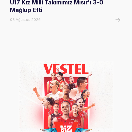
U17 Kız Milli Takımımız Mısır'ı 3-0
U17
Mağlup Etti
08 A
08 Ağustos 2026