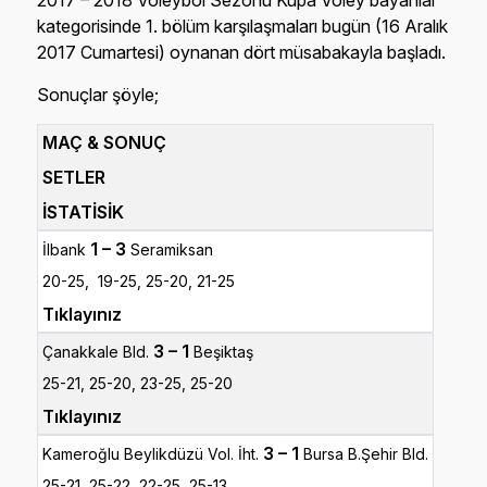
2017 – 2018 Voleybol Sezonu Kupa Voley bayanlar
kategorisinde 1. bölüm karşılaşmaları bugün (16 Aralık
2017 Cumartesi) oynanan dört müsabakayla başladı.
Sonuçlar şöyle;
MAÇ & SONUÇ
SETLER
İSTATİSİK
1 – 3
İlbank
Seramiksan
20-25, 19-25, 25-20, 21-25
Tıklayınız
3 – 1
Çanakkale Bld.
Beşiktaş
25-21, 25-20, 23-25, 25-20
Tıklayınız
3 – 1
Kameroğlu Beylikdüzü Vol. İht.
Bursa B.Şehir Bld.
25-21, 25-22, 22-25, 25-13