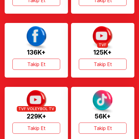
Takip Et
Takip Et
TVF
136K+
125K+
Takip Et
Takip Et
TVF VOLEYBOL TV
229K+
56K+
Takip Et
Takip Et