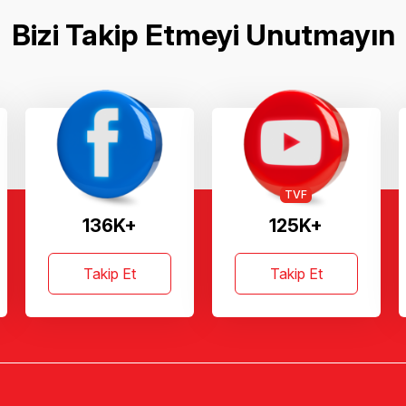
Bizi Takip Etmeyi Unutmayın
TVF
136K+
125K+
Takip Et
Takip Et