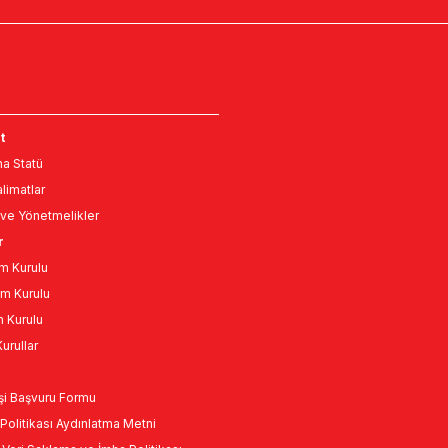
t
a Statü
limatlar
ve Yönetmelikler
r
m Kurulu
m Kurulu
n Kurulu
urullar
Kişi Başvuru Formu
Politikası Aydınlatma Metni