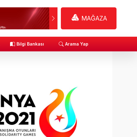
MAĞAZA
R
Bilgi Bankası
Arama Yap