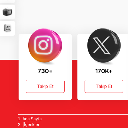
730+
170K+
Takip Et
Takip Et
Ana Sayfa
İçerikler