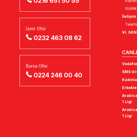
0216 651 50 55
Kişise
Gizlili
İletişim
Telefo
İzmir Ofisi
VI. GE
0232 463 08 62
CANLI
Vodafon
Bursa Ofisi
SMS Gru
0224 246 00 40
Kadınla
Erkekle
Arabica
1.Ligi
Arabica
1.Ligi