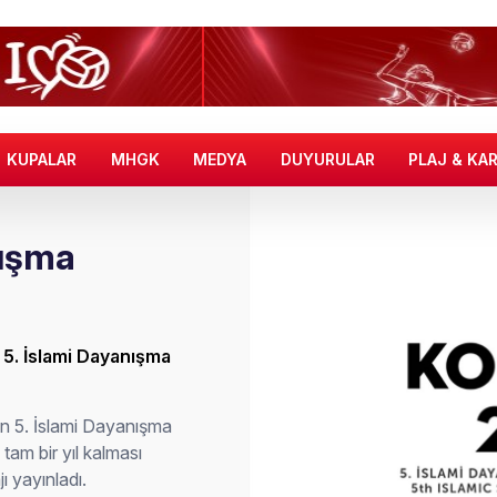
KUPALAR
MHGK
MEDYA
DUYURULAR
PLAJ & KA
nışma
 5. İslami Dayanışma
an 5. İslami Dayanışma
tam bir yıl kalması
ı yayınladı.