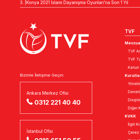
Konya 2021 İslami Dayanışma Oyunları’na Son 1 Yıl
TVF
Mevzua
TVF An
TVF Ta
Kanun 
Bizimle İletişime Geçin:
Kurulla
Yöneti
Deneti
Ankara Merkez Ofisi
Disipli
0312 221 40 40
Diğer K
KVKK
İlgili 
İstanbul Ofisi
Çerez 