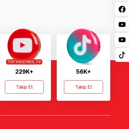
TVF VOLEYBOL TV
229K+
56K+
Takip Et
Takip Et