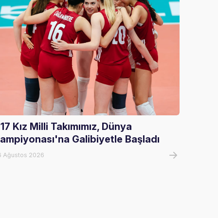
17 Kız Milli Takımımız, Dünya
U17 Er
ampiyonası'na Galibiyetle Başladı
Şampi
6 Ağustos 2026
07 Ağust