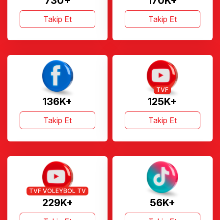
730+
170K+
Takip Et
Takip Et
TVF
136K+
125K+
Takip Et
Takip Et
TVF VOLEYBOL TV
229K+
56K+