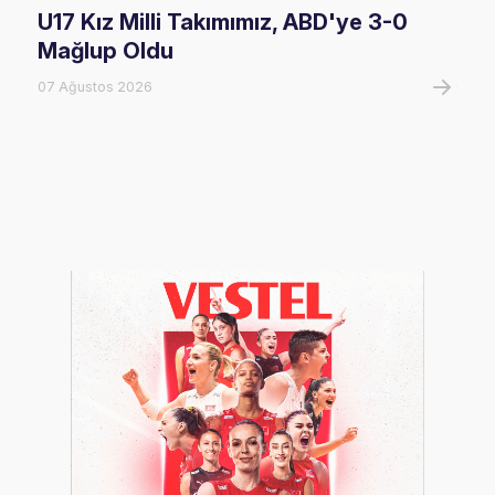
U17 Kız Milli Takımımız, ABD'ye 3-0
Fil
Mağlup Oldu
Maç
07 Ağustos 2026
07 A