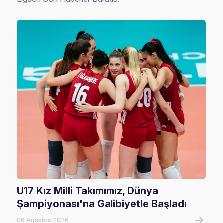
U17 Kız Milli Takımımız, Dünya
202
Şampiyonası'na Galibiyetle Başladı
Rak
06 Ağustos 2026
02 Ha