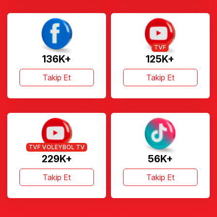
TVF
136K+
125K+
Takip Et
Takip Et
TVF VOLEYBOL TV
229K+
56K+
Takip Et
Takip Et