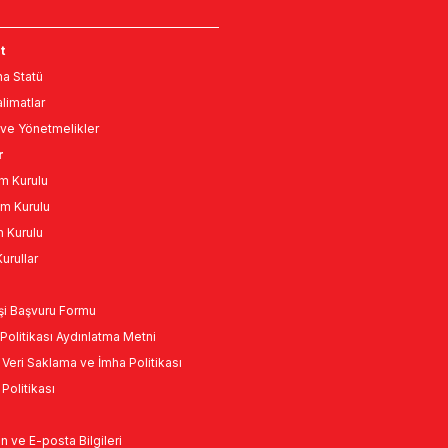
t
a Statü
limatlar
ve Yönetmelikler
r
m Kurulu
m Kurulu
n Kurulu
urullar
Kişi Başvuru Formu
Politikası Aydınlatma Metni
l Veri Saklama ve İmha Politikası
k Politikası
n ve E-posta Bilgileri