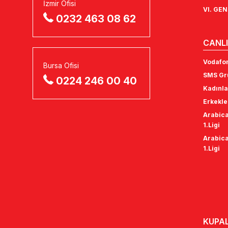
İzmir Ofisi
VI. GE
0232 463 08 62
CANLI
Vodafon
Bursa Ofisi
SMS Gru
0224 246 00 40
Kadınla
Erkekle
Arabica
1.Ligi
Arabica
1.Ligi
KUPA