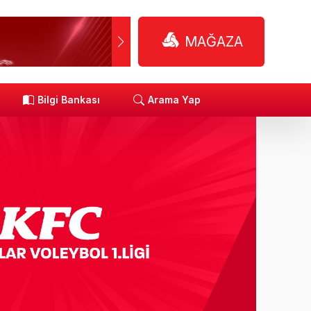
MAĞAZA
R
Bilgi Bankası
Arama Yap