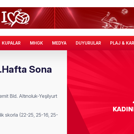
KUPALAR
MHGK
MEDYA
DUYURULAR
PLAJ & KA
3.Hafta Sona
it Bld. Altınoluk-Yeşilyurt
k skorla (22-25, 25-16, 25-