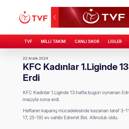
TVF
MİLLİ TAKIM
CANLI SKOR
LİGLER
22 Aralık 2024
KFC Kadınlar 1.Liginde 1
Erdi
KFC Kadınlar 1.Liginde 13.hafta bugün oynanan Edrem
maçıyla sona erdi.
Haftanın kapanış mücadelesinde kazanan taraf 3-1’li
17, 25-19) ev sahibi Edremit Bld. Altınoluk oldu.