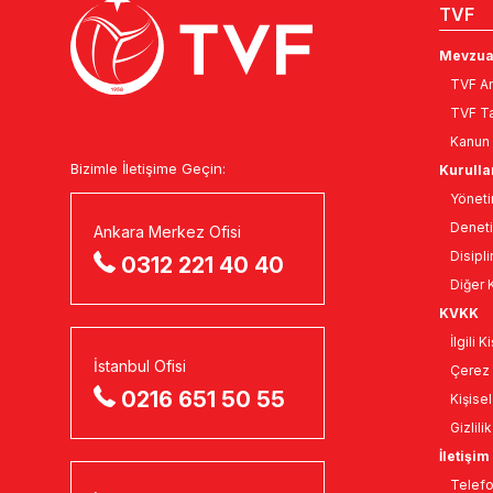
TVF
Mevzua
TVF An
TVF Ta
Kanun 
Bizimle İletişime Geçin:
Kurulla
Yöneti
Deneti
Ankara Merkez Ofisi
Disipli
0312 221 40 40
Diğer K
KVKK
İlgili 
İstanbul Ofisi
Çerez 
0216 651 50 55
Kişise
Gizlili
İletişim
Telefo