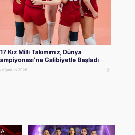
17 Kız Milli Takımımız, Dünya
U17 Er
ampiyonası'na Galibiyetle Başladı
Şampi
6 Ağustos 2026
07 Ağust