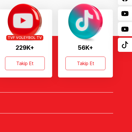
TVF VOLEYBOL TV
229K+
56K+
Takip Et
Takip Et