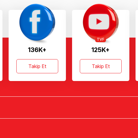
TVF
136K+
125K+
Takip Et
Takip Et