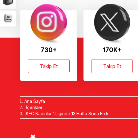
730+
170K+
Takip Et
Takip Et
Ana Sayfa
İçerikler
KFC Kadınlar 1.Liginde 13.Hafta Sona Erdi