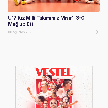
U17 Kız Milli Takımımız Mısır'ı 3-0
U17
Mağlup Etti
08 A
08 Ağustos 2026