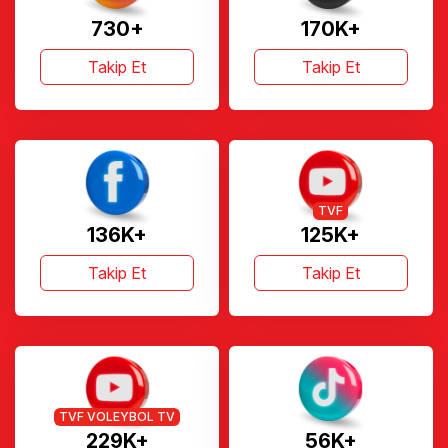
730+
170K+
Takip Et
Takip Et
TVF
136K+
125K+
Takip Et
Takip Et
TVF VOLEYBOL TV
229K+
56K+