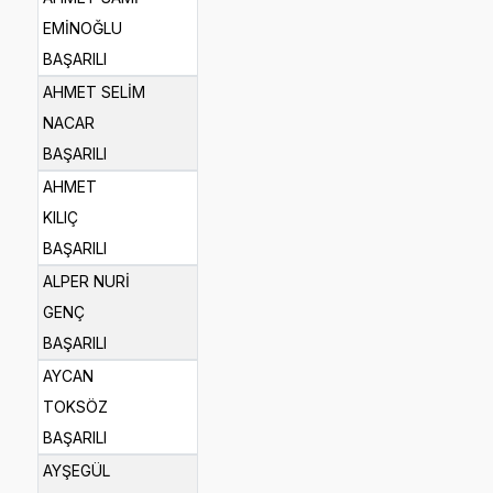
EMİNOĞLU
BAŞARILI
AHMET SELİM
NACAR
BAŞARILI
AHMET
KILIÇ
BAŞARILI
ALPER NURİ
GENÇ
BAŞARILI
AYCAN
TOKSÖZ
BAŞARILI
AYŞEGÜL