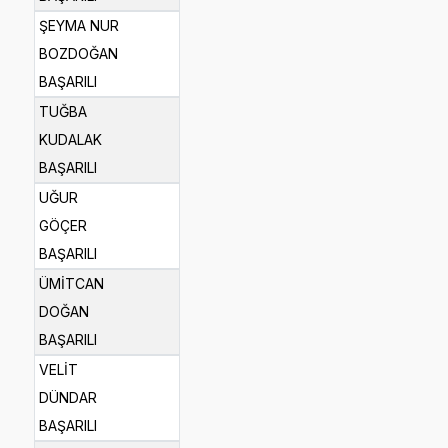
ŞEYMA NUR
BOZDOĞAN
BAŞARILI
TUĞBA
KUDALAK
BAŞARILI
UĞUR
GÖÇER
BAŞARILI
ÜMİTCAN
DOĞAN
BAŞARILI
VELİT
DÜNDAR
BAŞARILI