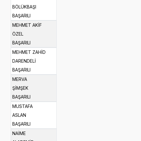
BÖLÜKBAŞI
BAŞARILI
MEHMET AKİF
ÖZEL
BAŞARILI
MEHMET ZAHİD
DARENDELİ
BAŞARILI
MERVA
ŞİMŞEK
BAŞARILI
MUSTAFA
ASLAN
BAŞARILI
NAİME