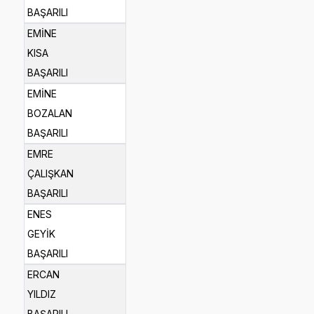
BAŞARILI
EMİNE
KISA
BAŞARILI
EMİNE
BOZALAN
BAŞARILI
EMRE
ÇALIŞKAN
BAŞARILI
ENES
GEYİK
BAŞARILI
ERCAN
YILDIZ
BAŞARILI