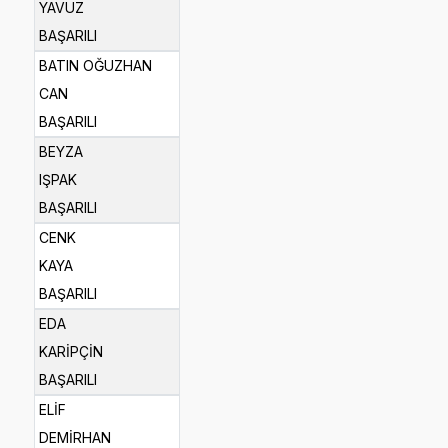
YAVUZ
BAŞARILI
BATIN OĞUZHAN
CAN
BAŞARILI
BEYZA
IŞPAK
BAŞARILI
CENK
KAYA
BAŞARILI
EDA
KARİPÇİN
BAŞARILI
ELİF
DEMİRHAN