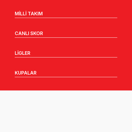
MİLLİ TAKIM
CANLI SKOR
LİGLER
KUPALAR
MHGK
MEDYA