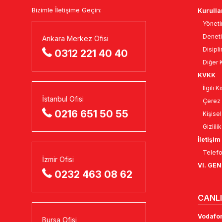
Bizimle İletişime Geçin:
Kurulla
Yöneti
Deneti
Ankara Merkez Ofisi
Disipli
0312 221 40 40
Diğer K
KVKK
İlgili 
İstanbul Ofisi
Çerez 
0216 651 50 55
Kişise
Gizlili
İletişim
Telefo
İzmir Ofisi
VI. GE
0232 463 08 62
CANLI
Vodafon
Bursa Ofisi