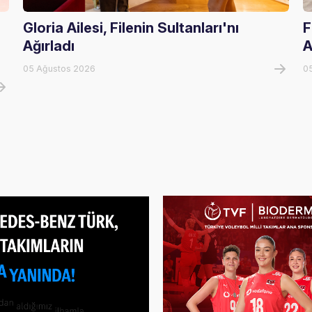
Gloria Ailesi, Filenin Sultanları'nı
F
Ağırladı
A
05 Ağustos 2026
0