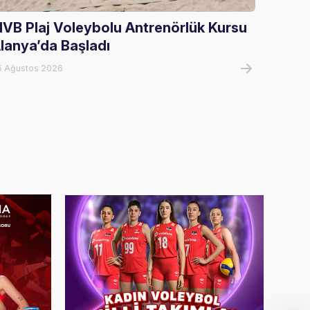
IVB Plaj Voleybolu Antrenörlük Kursu
U17 Kı
lanya’da Başladı
Şampi
5 Ağustos 2026
05 Ağust