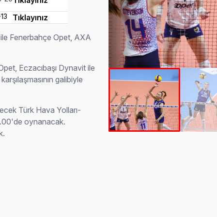
Tıklayınız
-13
Tıklayınız
 ile Fenerbahçe Opet, AXA
pet, Eczacıbaşı Dynavit ile
karşılaşmasının galibiyle
yecek Türk Hava Yolları-
8.00'de oynanacak.
k.