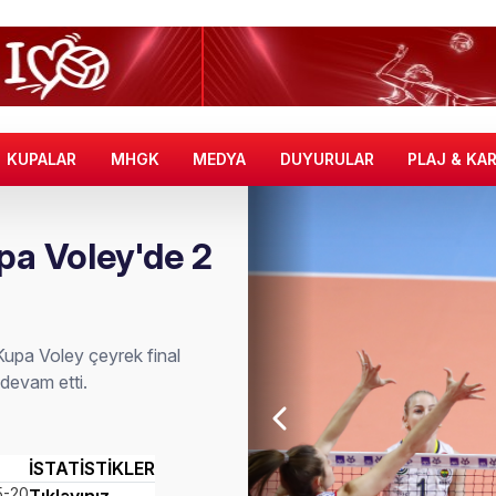
KUPALAR
MHGK
MEDYA
DUYURULAR
PLAJ & KA
pa Voley'de 2
upa Voley çeyrek final
devam etti.
İSTATİSTİKLER
5-20