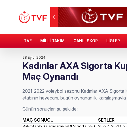
TVF
MİLLİ TAKIM
CANLI SKOR
LİGLER
28 Eylül 2024
Kadınlar AXA Sigorta Ku
Maç Oynandı
2021-2022 voleybol sezonu Kadınlar AXA Sigorta K
etabının heyecanı, bugün oynanan iki karşılaşmayla 
Günün sonuçları şu şekilde:
MAÇ SONUCU
SETLER
VakıfBank-Galatasaray HDI Sigorta: 3-0
25-22,
25-
13, 2