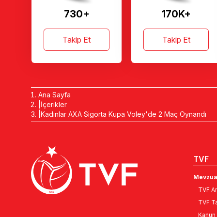
730+
170K+
Takip Et
Takip Et
Ana Sayfa
İçerikler
Kadınlar AXA Sigorta Kupa Voley'de 2 Maç Oynandı
TVF
Mevzua
TVF An
TVF Ta
Kanun 