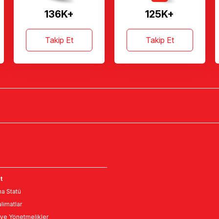
136K+
125K+
Takip Et
Takip Et
t
a Statü
limatlar
ve Yönetmelikler