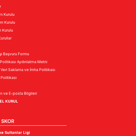
r
m Kurulu
m Kurulu
n Kurulu
urullar
Kişi Başvuru Formu
Politikası Aydınlatma Metni
l Veri Saklama ve İmha Politikası
k Politikası
n ve E-posta Bilgileri
NEL KURUL
 SKOR
e Sultanlar Ligi