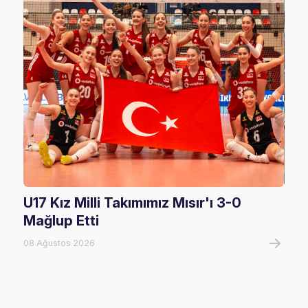
U17 Kız Milli Takımımız Mısır'ı 3-0
U17
Mağlup Etti
08 A
08 Ağustos 2026