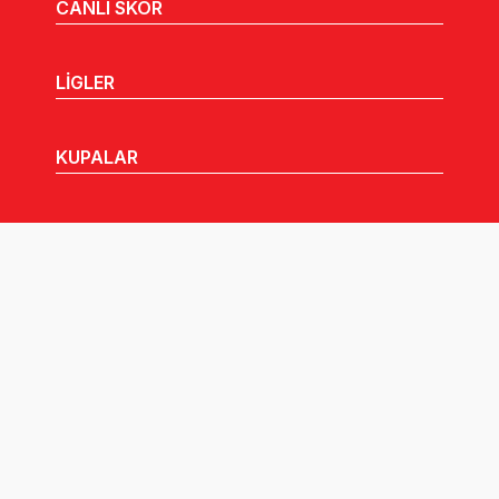
CANLI SKOR
LİGLER
KUPALAR
MHGK
MEDYA
DUYURULAR
Göz Atabileceğiniz Diğer Linkler: