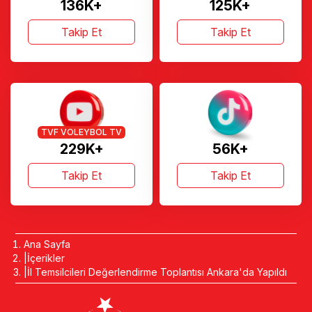
136K+
125K+
Takip Et
Takip Et
TVF VOLEYBOL TV
229K+
56K+
Takip Et
Takip Et
Ana Sayfa
İçerikler
İl Temsilcileri Değerlendirme Toplantısı Ankara'da Yapıldı