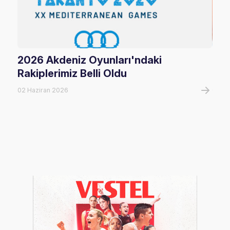
2026 Akdeniz Oyunları'ndaki
Fil
Rakiplerimiz Belli Oldu
Maç
02 Haziran 2026
06 A