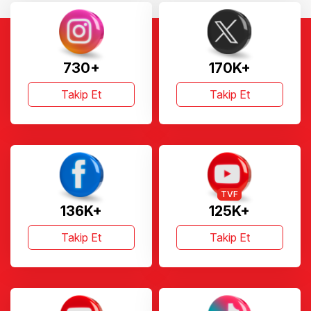
730+
170K+
Takip Et
Takip Et
TVF
136K+
125K+
Takip Et
Takip Et