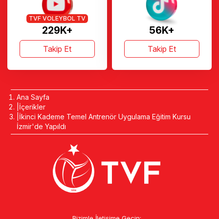
TVF VOLEYBOL TV
229K+
56K+
Takip Et
Takip Et
Ana Sayfa
İçerikler
İkinci Kademe Temel Antrenör Uygulama Eğitim Kursu
İzmir'de Yapıldı
Bizimle İletişime Geçin: