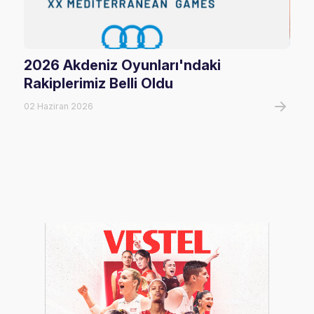
2026 Akdeniz Oyunları'ndaki
Fil
Rakiplerimiz Belli Oldu
Maç
02 Haziran 2026
06 A