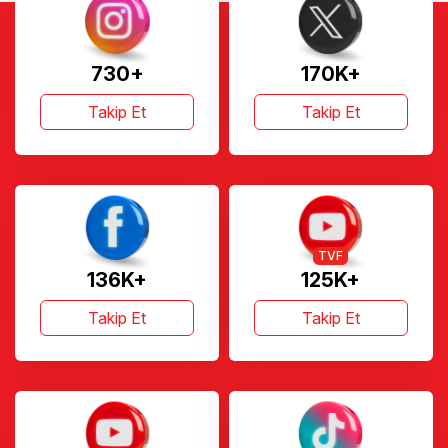
730+
170K+
Takip Et
Takip Et
TVF
136K+
125K+
Takip Et
Takip Et