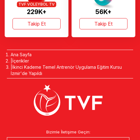
TVF VOLEYBOL TV
229K+
56K+
Takip Et
Takip Et
Ana Sayfa
İçerikler
İkinci Kademe Temel Antrenör Uygulama Eğitim Kursu
İzmir'de Yapıldı
Bizimle İletişime Geçin: