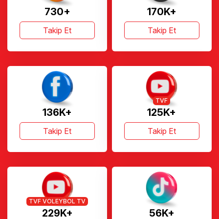
730+
170K+
Takip Et
Takip Et
TVF
136K+
125K+
Takip Et
Takip Et
TVF VOLEYBOL TV
229K+
56K+