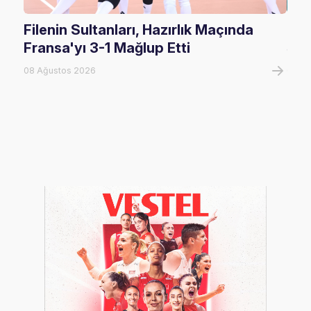
Filenin Sultanları, Hazırlık Maçında
U17
Fransa'yı 3-1 Mağlup Etti
Şam
08 Ağustos 2026
07 A