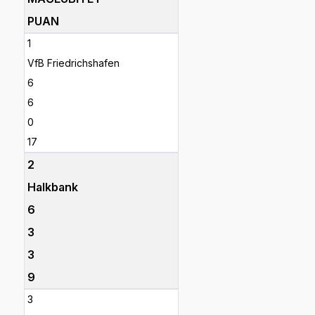
PUAN
1
VfB Friedrichshafen
6
6
0
17
2
Halkbank
6
3
3
9
3