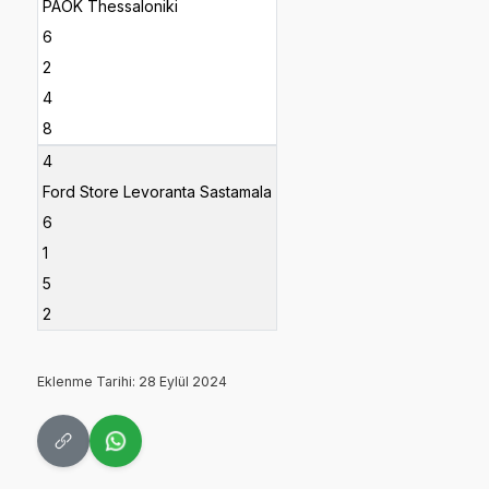
PAOK Thessaloniki
6
2
4
8
4
Ford Store Levoranta Sastamala
6
1
5
2
Eklenme Tarihi: 28 Eylül 2024