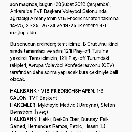
son maçında, bugün (28Şubat 2018 Çarşamba),
Ankara'da TVF Başkent Voleybol Salonu'nda
ağırladığı Almanya'nın VfB Friedrichshafen takımına
14-25, 21-25, 26-24
ve
19-25
'lik setlerle
3-1
mağlup oldu.
Bu sonucun ardından; temsilcimiz, B Grubu’nu ikinci
sırada tamamladı ve adını 12'li Play-off Turu'na
yazdırdı. Temsilcimizin, 12'li Play-off Turu’ndaki
rakipleri, Avrupa Voleybol Konfederasyonu (CEV)
tarafından daha sonra yapılacak kura çekimiyle belli
olacak.
HALKBANK - VfB FRIEDRICHSHAFEN
: 1-3
SALON
: TVF Başkent
HAKEMLER
: Mykhaylo Medvid (Ukrayna), Stefan
Bernström (İsveç)
HALKBANK
: Hakkı, Berkün Eber, Burutay, Faik
Samed, Hernandez Ramos, Petric, Hasan (L)