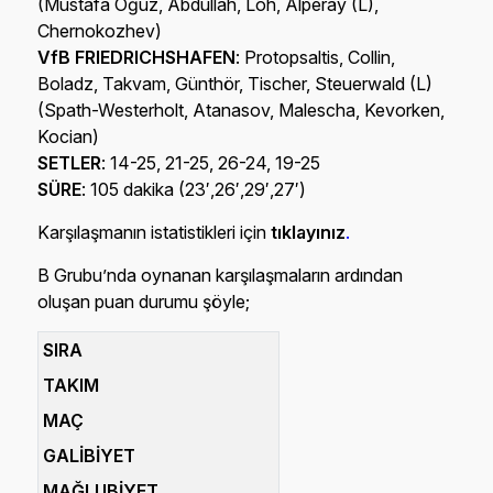
(Mustafa Oğuz, Abdullah, Loh, Alperay (L),
Chernokozhev)
VfB FRIEDRICHSHAFEN
: Protopsaltis, Collin,
Boladz, Takvam, Günthör, Tischer, Steuerwald (L)
(Spath-Westerholt, Atanasov, Malescha, Kevorken,
Kocian)
SETLER
: 14-25, 21-25, 26-24, 19-25
SÜRE
: 105 dakika (23′,26′,29′,27′)
Karşılaşmanın istatistikleri için
tıklayınız
.
B Grubu’nda oynanan karşılaşmaların ardından
oluşan puan durumu şöyle;
SIRA
TAKIM
MAÇ
GALİBİYET
MAĞLUBİYET